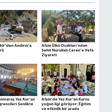
ir’den Andırın’a
Afşin Ülkü Ocakları’ndan
rü
Şehit Nurullah Ceren’e Vefa
Ziyareti
nmaraş Yaz Kur’an
Afşin’de Yaz Kur’an Kursu
rencileri Şenlikte
yoğun ilgi görüyor: Eğitim
ve etkinlik bir arada