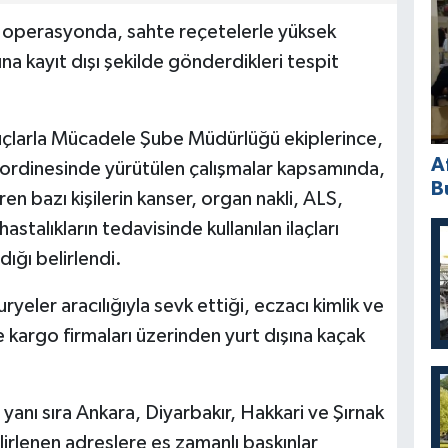
n operasyonda, sahte reçetelerle yüksek
şına kayıt dışı şekilde gönderdikleri tespit
uçlarla Mücadele Şube Müdürlüğü ekiplerince,
A
oordinesinde yürütülen çalışmalar kapsamında,
B
en bazı kişilerin kanser, organ nakli, ALS,
stalıkların tedavisinde kullanılan ilaçları
ığı belirlendi.
kuryeler aracılığıyla sevk ettiği, eczacı kimlik ve
ile kargo firmaları üzerinden yurt dışına kaçak
nı sıra Ankara, Diyarbakır, Hakkari ve Şırnak
lirlenen adreslere eş zamanlı baskınlar