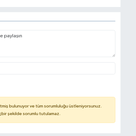
tmiş bulunuyor ve tüm sorumluluğu üstleniyorsunuz.
çbir şekilde sorumlu tutulamaz.