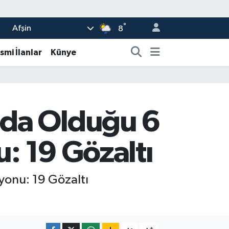
°
Afşin
8
smi İlanlar
Künye
nda Olduğu 6
u: 19 Gözaltı
yonu: 19 Gözaltı
-
+