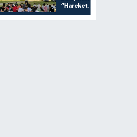
“Harekete
Geç”
Programına
Yoğun İlgi