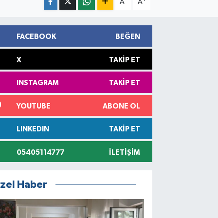
A
A
FACEBOOK
BEĞEN
X
TAKIP ET
INSTAGRAM
TAKIP ET
YOUTUBE
ABONE OL
LINKEDIN
TAKIP ET
05405114777
İLETIŞIM
zel Haber