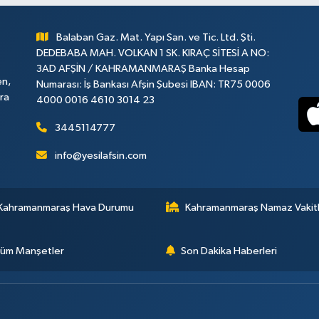
Balaban Gaz. Mat. Yapı San. ve Tic. Ltd. Şti.
DEDEBABA MAH. VOLKAN 1 SK. KIRAÇ SİTESİ A NO:
3AD AFŞİN / KAHRAMANMARAŞ Banka Hesap
en,
Numarası: İş Bankası Afşin Şubesi IBAN: TR75 0006
ara
4000 0016 4610 3014 23
3445114777
info@yesilafsin.com
Kahramanmaraş Hava Durumu
Kahramanmaraş Namaz Vakitl
üm Manşetler
Son Dakika Haberleri