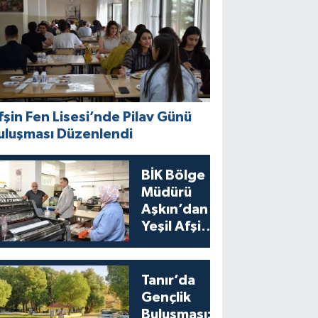
fşin Fen Lisesi’nde Pilav Günü
uluşması Düzenlendi
BİK Bölge
Müdürü
Aşkın’dan
Yeşil Afşin
Gazetesi’ne
Ziyaret
Tanır’da
Gençlik
Buluşması: