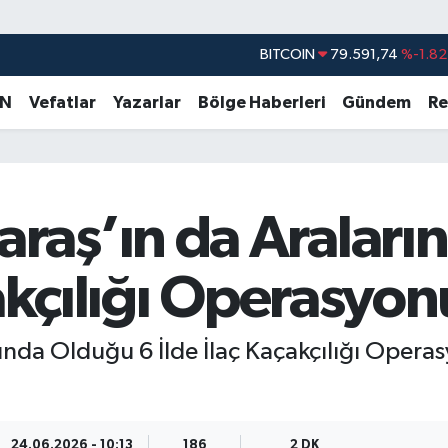
BITCOIN
79.591,74
%-1.82
DOLAR
45,43620
%0.02
AN
Vefatlar
Yazarlar
Bölge Haberleri
Gündem
Re
EURO
53,38690
%0.19
STERLİN
61,60380
%0.18
G.ALTIN
6862,09000
%0.19
aş’ın da Araları
BİST100
14.598,00
%0
akçılığı Operasyon
da Olduğu 6 İlde İlaç Kaçakçılığı Operas
24.06.2026 - 10:13
186
2 DK