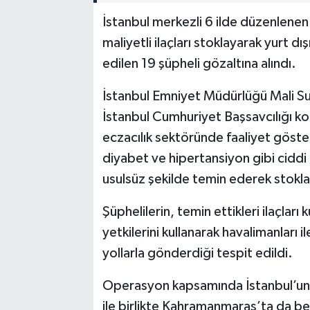
İstanbul merkezli 6 ilde düzenlene
maliyetli ilaçları stoklayarak yurt dı
edilen 19 şüpheli gözaltına alındı.
İstanbul Emniyet Müdürlüğü Mali S
İstanbul Cumhuriyet Başsavcılığı k
eczacılık sektöründe faaliyet göster
diyabet ve hipertansiyon gibi ciddi ha
usulsüz şekilde temin ederek stoklad
Şüphelilerin, temin ettikleri ilaçları 
yetkilerini kullanarak havalimanları 
yollarla gönderdiği tespit edildi.
Operasyon kapsamında İstanbul’un ya
ile birlikte Kahramanmaraş’ta da be