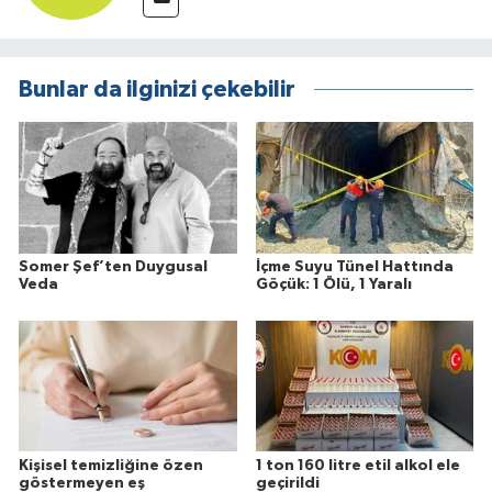
Bunlar da ilginizi çekebilir
Somer Şef’ten Duygusal
İçme Suyu Tünel Hattında
Veda
Göçük: 1 Ölü, 1 Yaralı
Kişisel temizliğine özen
1 ton 160 litre etil alkol ele
göstermeyen eş
geçirildi