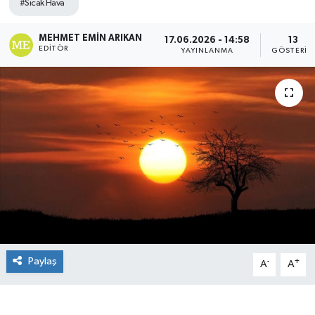
#Sıcak Hava
MEHMET EMIN ARIKAN
17.06.2026 - 14:58
13
EDITÖR
YAYINLANMA
GÖSTERIM
Paylaş
-
+
A
A