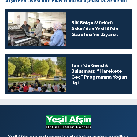
Afşin Fen Lisesi’nde Pilav Günü Buluşması Düzenlendi
BİK Bölge Müdürü
Aşkın’dan Yeşil Afşin
Gazetesi’ne Ziyaret
Tanır’da Gençlik
Buluşması: “Harekete
Geç” Programına Yoğun
İlgi