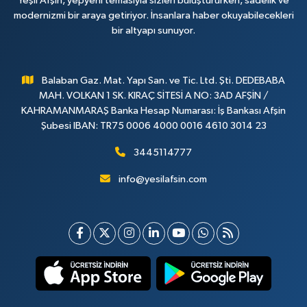
Yeşil Afşin, yepyeni temasıyla sizleri buluştururken, sadelik ve
modernizmi bir araya getiriyor. İnsanlara haber okuyabilecekleri
bir altyapı sunuyor.
Balaban Gaz. Mat. Yapı San. ve Tic. Ltd. Şti. DEDEBABA
MAH. VOLKAN 1 SK. KIRAÇ SİTESİ A NO: 3AD AFŞİN /
KAHRAMANMARAŞ Banka Hesap Numarası: İş Bankası Afşin
Şubesi IBAN: TR75 0006 4000 0016 4610 3014 23
3445114777
info@yesilafsin.com