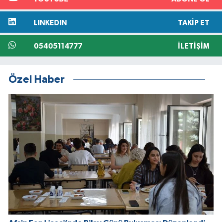
LINKEDIN
TAKIP ET
05405114777
İLETIŞIM
Özel Haber