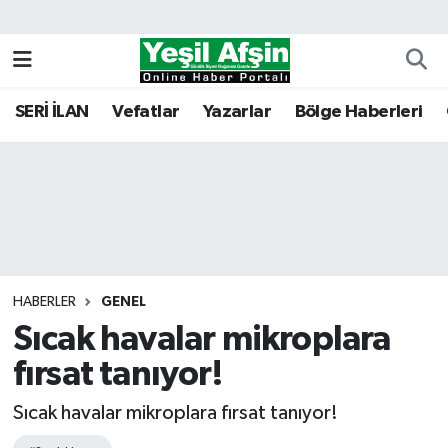
Vefatlar
Kahramanmaraş Nöbetçi Eczaneler
SERİ İLAN
Vefatlar
Yazarlar
Bölge Haberleri
Kahramanmaraş Hava Durumu
Kahramanmaraş Namaz Vakitleri
Kahramanmaraş Trafik Yoğunluk Haritası
Süper Lig Puan Durumu ve Fikstür
HABERLER
GENEL
Sıcak havalar mikroplara
Tüm Manşetler
fırsat tanıyor!
Son Dakika Haberleri
Sıcak havalar mikroplara fırsat tanıyor!
Haber Arşivi