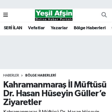
Vefatlar
Kahramanmaraş Nöbetçi Eczaneler
SERİ İLAN
Vefatlar
Yazarlar
Bölge Haberleri
Kahramanmaraş Hava Durumu
Kahramanmaraş Namaz Vakitleri
Kahramanmaraş Trafik Yoğunluk Haritası
Süper Lig Puan Durumu ve Fikstür
HABERLER
BÖLGE HABERLERI
Kahramanmaraş İl Müftüsü
Tüm Manşetler
Dr. Hasan Hüseyin Güller’e
Son Dakika Haberleri
Ziyaretler
Haber Arşivi