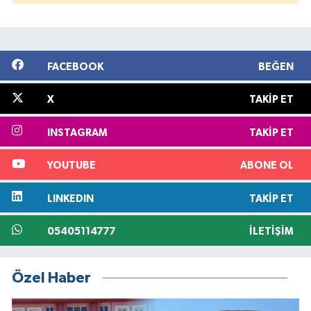
FACEBOOK
BEĞEN
X
TAKIP ET
INSTAGRAM
TAKIP ET
YOUTUBE
ABONE OL
LINKEDIN
TAKIP ET
05405114777
İLETIŞIM
Özel Haber