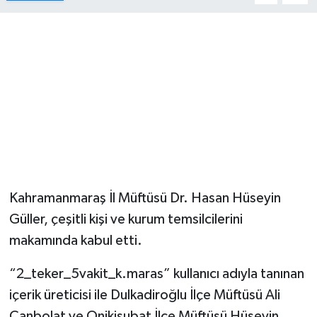
Kahramanmaraş İl Müftüsü Dr. Hasan Hüseyin
Güller, çeşitli kişi ve kurum temsilcilerini
makamında kabul etti.
“2_teker_5vakit_k.maras” kullanıcı adıyla tanınan
içerik üreticisi ile Dulkadiroğlu İlçe Müftüsü Ali
Canbolat ve Onikişubat İlçe Müftüsü Hüseyin