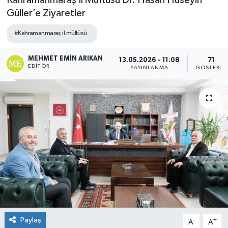
Kahramanmaraş İl Müftüsü Dr. Hasan Hüseyin
Güller’e Ziyaretler
#Kahramanmaraş il müftüsü
MEHMET EMIN ARIKAN
13.05.2026 - 11:08
71
EDITÖR
YAYINLANMA
GÖSTERIM
Paylaş
-
+
A
A