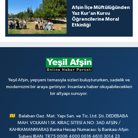
Afşin İlçe Müftülüğünden
Yaz Kur’an Kursu
Öğrencilerine Moral
Etkinliği
Yeşil Afşin, yepyeni temasıyla sizleri buluştururken, sadelik ve
modernizmi bir araya getiriyor. İnsanlara haber okuyabilecekleri
bir altyapı sunuyor.
Balaban Gaz. Mat. Yapı San. ve Tic. Ltd. Şti. DEDEBABA
MAH. VOLKAN 1 SK. KIRAÇ SİTESİ A NO: 3AD AFŞİN /
KAHRAMANMARAŞ Banka Hesap Numarası: İş Bankası Afşin
Şubesi IBAN: TR75 0006 4000 0016 4610 3014 23