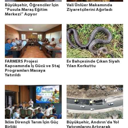
Büyükşehir, Öğrenciler İçin
Vali Ünlüer Makamında
“Pusula Maraş Eğitim
Ziyaretçilerini Ağırladı
Merkezi” Açıyor
FARMERS Projesi
Ev Bahçesinde Çıkan Siyah
Kapsamında İş Gücü ve Staj
Yılan Korkuttu
Programları Masaya
Yatırıldı
İklim Dirençli Tarım İçin Güç
Büyükşehir, Andırın’da Yol
Birliği
Yatırımlarını Artırarak