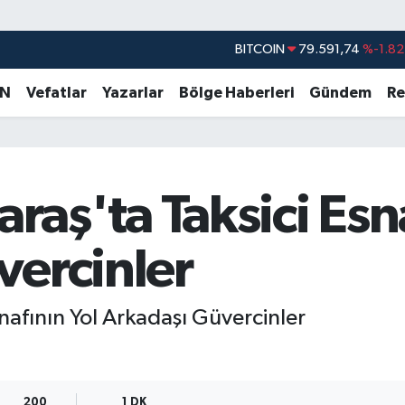
DOLAR
45,43620
%0.02
EURO
53,38690
%0.19
AN
Vefatlar
Yazarlar
Bölge Haberleri
Gündem
Re
STERLİN
61,60380
%0.18
G.ALTIN
6862,09000
%0.19
BİST100
14.598,00
%0
ş'ta Taksici Esna
BITCOIN
79.591,74
%-1.82
vercinler
afının Yol Arkadaşı Güvercinler
200
1 DK