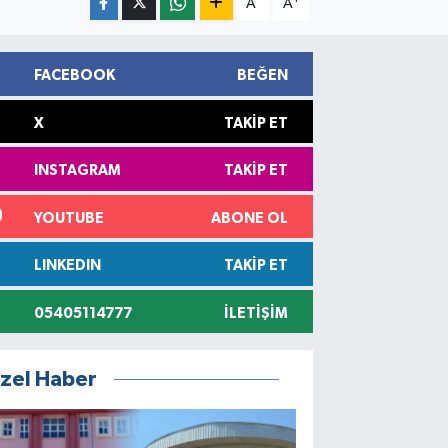
A
A
FACEBOOK
BEĞEN
X
TAKIP ET
INSTAGRAM
TAKIP ET
YOUTUBE
ABONE OL
LINKEDIN
TAKIP ET
05405114777
İLETIŞIM
zel Haber