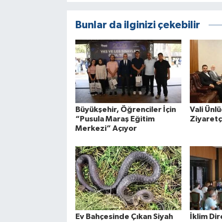
Bunlar da ilginizi çekebilir
Büyükşehir, Öğrenciler İçin
Vali Ün
“Pusula Maraş Eğitim
Ziyaretçi
Merkezi” Açıyor
Ev Bahçesinde Çıkan Siyah
İklim Dir