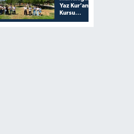
Yaz Kur’an
Kursu
Öğrencilerine
Moral Etkinliği