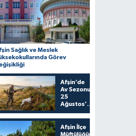
fşin Sağlık ve Meslek
üksekokullarında Görev
eğişikliği
Afşin’de
Av Sezonu
25
Ağustos’ta
Bıldırcın
Avıyla
Açılıyor
Afşin İlçe
Müftülüğünden