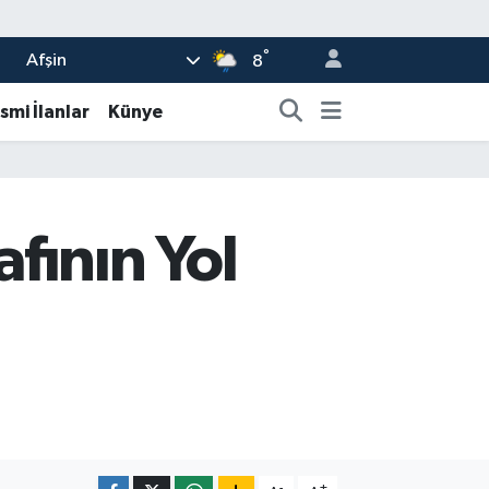
°
Afşin
8
smi İlanlar
Künye
fının Yol
-
+