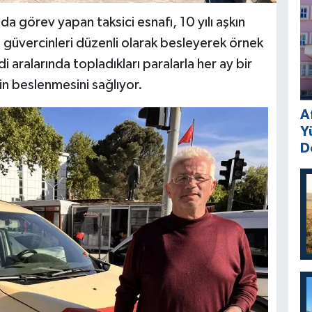
a görev yapan taksici esnafı, 10 yılı aşkın
güvercinleri düzenli olarak besleyerek örnek
i aralarında topladıkları paralarla her ay bir
n beslenmesini sağlıyor.
A
Y
D