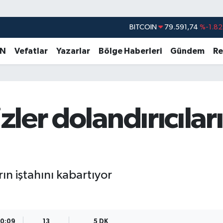
DOLAR
45,43620
%0.02
EURO
53,38690
%0.19
AN
Vefatlar
Yazarlar
Bölge Haberleri
Gündem
Re
STERLİN
61,60380
%0.18
G.ALTIN
6862,09000
%0.19
BİST100
14.598,00
%0
izler dolandırıcıları
BITCOIN
79.591,74
%-1.82
rın iştahını kabartıyor
10:09
13
5 DK