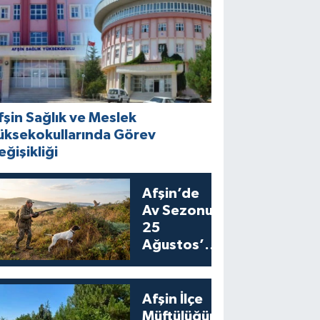
fşin Sağlık ve Meslek
üksekokullarında Görev
eğişikliği
Afşin’de
Av Sezonu
25
Ağustos’ta
Bıldırcın
Avıyla
Açılıyor
Afşin İlçe
Müftülüğünden