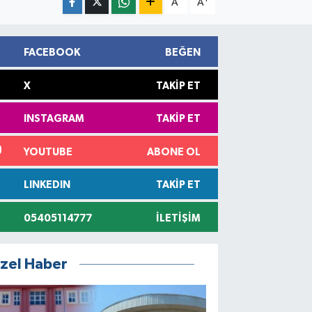
A
A
FACEBOOK
BEĞEN
X
TAKIP ET
INSTAGRAM
TAKIP ET
YOUTUBE
ABONE OL
LINKEDIN
TAKIP ET
05405114777
İLETIŞIM
zel Haber