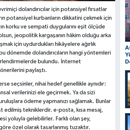
vrimiçi dolandırıcılar için potansiyel fırsatlar
rın potansiyel kurbanların dikkatini çekmek için
arın korku ve sempati duygularını eşit ölçüde
olsun, jeopolitik kargaşanın hâkim olduğu arka
aşmak için uydurdukları hikâyelere ağırlık
A
T bu dönemde dolandırıcıların hangi yöntemleri
Y
erlendirmelerde bulundu. İnternet
D
önerilerini paylaştı.
erse seçsinler, nihai hedef genellikle aynıdır:
nansal verilerinizi ele geçirmek. Ya da sizi
uruluşlara ödeme yapmanızı sağlamak. Bunlar
t edilmiş tekniklerdir. e-posta, kısa mesaj,
yoluyla gelebilirler. Farklı olan şey,
re özel olarak tasarlanmış tuzaktır.