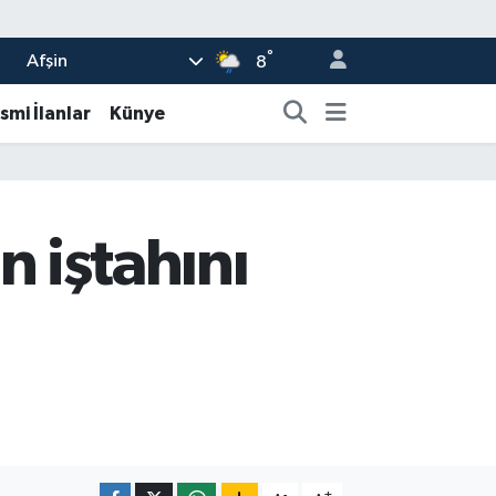
°
Afşin
8
smi İlanlar
Künye
n iştahını
-
+