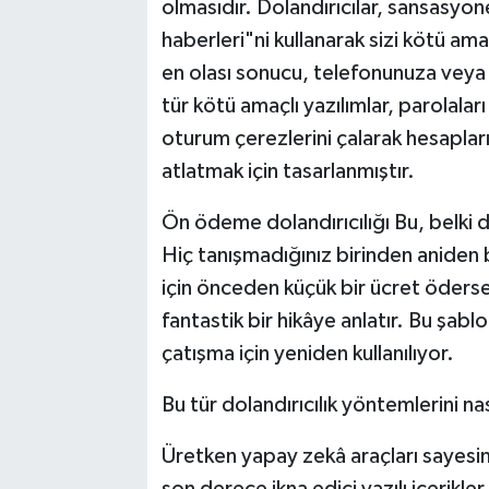
olmasıdır. Dolandırıcılar, sansasyone
haberleri"ni kullanarak sizi kötü ama
en olası sonucu, telefonunuza veya bi
tür kötü amaçlı yazılımlar, parolala
oturum çerezlerini çalarak hesaplar
atlatmak için tasarlanmıştır.
Ön ödeme dolandırıcılığı Bu, belki d
Hiç tanışmadığınız birinden aniden bir
için önceden küçük bir ücret öderse
fantastik bir hikâye anlatır. Bu şab
çatışma için yeniden kullanılıyor.
Bu tür dolandırıcılık yöntemlerini nas
Üretken yapay zekâ araçları sayesind
son derece ikna edici yazılı içerikle