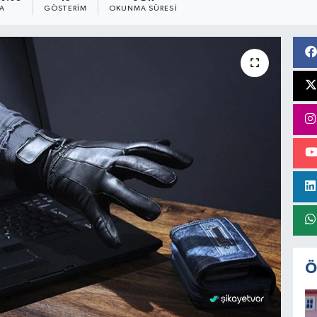
A
GÖSTERIM
OKUNMA SÜRESI
Ö