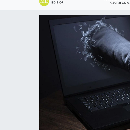
EDITÖR
YAYINLANM