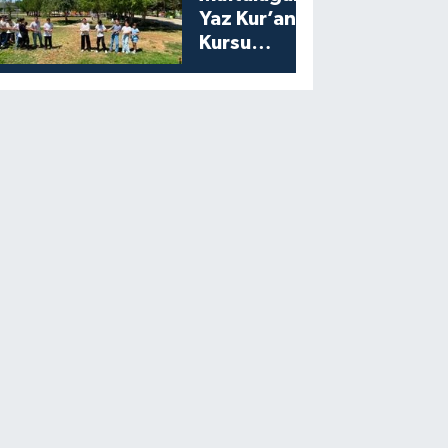
Yaz Kur’an
Kursu
Öğrencilerine
Moral Etkinliği