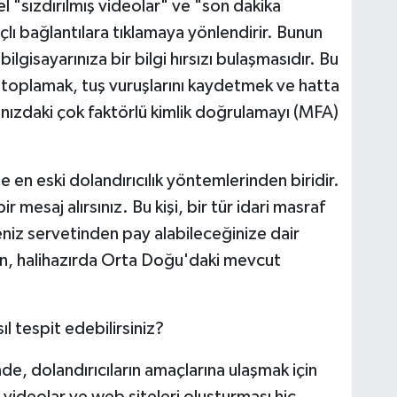
l "sızdırılmış videolar" ve "son dakika
çlı bağlantılara tıklamaya yönlendirir. Bunun
lgisayarınıza bir bilgi hırsızı bulaşmasıdır. Bu
rı toplamak, tuş vuruşlarını kaydetmek ve hatta
ınızdaki çok faktörlü kimlik doğrulamayı (MFA)
e en eski dolandırıcılık yöntemlerinden biridir.
 mesaj alırsınız. Bu kişi, bir tür idari masraf
niz servetinden pay alabileceğinize dair
lon, halihazırda Orta Doğu'daki mevcut
ıl tespit edebilirsiniz?
e, dolandırıcıların amaçlarına ulaşmak için
r, videolar ve web siteleri oluşturması hiç