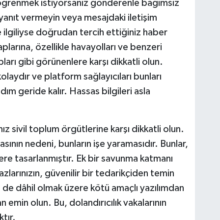
öğrenmek istiyorsanız gönderenle bağımsız
yanıt vermeyin veya mesajdaki iletişim
e ilgiliyse doğrudan tercih ettiğiniz haber
larına, özellikle havayolları ve benzeri
ları gibi görünenlere karşı dikkatli olun.
laydır ve platform sağlayıcıları bunları
m geride kalır. Hassas bilgileri asla
 sivil toplum örgütlerine karşı dikkatli olun.
masının nedeni, bunların işe yaramasıdır. Bunlar,
üzere tasarlanmıştır. Ek bir savunma katmanı
azlarınızın, güvenilir bir tedarikçiden temin
eri de dâhil olmak üzere kötü amaçlı yazılımdan
emin olun. Bu, dolandırıcılık vakalarının
tır.