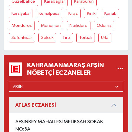
Güzelbahçe
Karabağlar
Karaburun
Karşıyaka
Kemalpaşa
Kiraz
Kınık
Konak
Menderes
Menemen
Narlıdere
Ödemiş
Seferihisar
Selçuk
Tire
Torbalı
Urla
KAHRAMANMARAŞ AFŞIN
NÖBETÇI ECZANELER
ATLAS ECZANESİ
AFŞİNBEY MAHALLESİ MELİKŞAH SOKAK
NO:3A