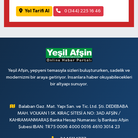
Yol Tarifi Al
0 (344) 225 16 46
Yeşil Afşin, yepyeni temasıyla sizleri buluştururken, sadelik ve
modernizmi bir araya getiriyor. İnsanlara haber okuyabilecekleri
bir altyapı sunuyor.
Balaban Gaz. Mat. Yapı San. ve Tic. Ltd. Şti. DEDEBABA
MAH. VOLKAN 1 SK. KIRAÇ SİTESİ A NO: 3AD AFŞİN /
KAHRAMANMARAŞ Banka Hesap Numarası: İş Bankası Afşin
Şubesi IBAN: TR75 0006 4000 0016 4610 3014 23