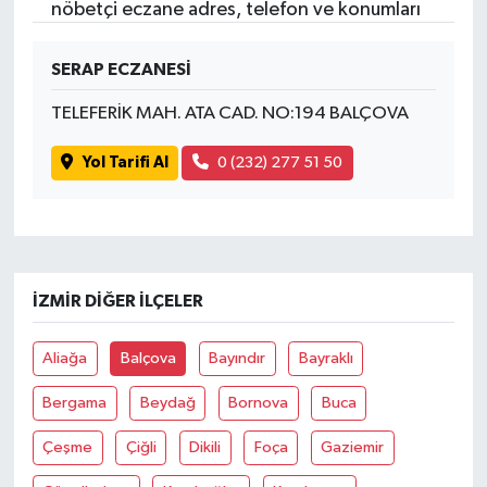
nöbetçi eczane adres, telefon ve konumları
SERAP ECZANESİ
TELEFERİK MAH. ATA CAD. NO:194 BALÇOVA
Yol Tarifi Al
0 (232) 277 51 50
İZMIR DIĞER İLÇELER
Aliağa
Balçova
Bayındır
Bayraklı
Bergama
Beydağ
Bornova
Buca
Çeşme
Çiğli
Dikili
Foça
Gaziemir