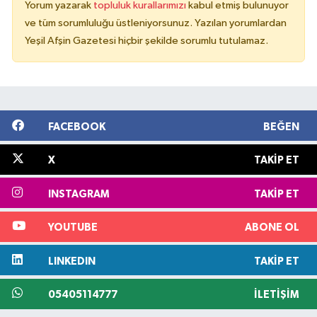
Yorum yazarak
topluluk kurallarımızı
kabul etmiş bulunuyor
ve tüm sorumluluğu üstleniyorsunuz. Yazılan yorumlardan
Yeşil Afşin Gazetesi hiçbir şekilde sorumlu tutulamaz.
FACEBOOK
BEĞEN
X
TAKIP ET
INSTAGRAM
TAKIP ET
YOUTUBE
ABONE OL
LINKEDIN
TAKIP ET
05405114777
İLETIŞIM