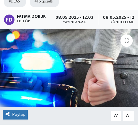
#DEAŞ
#16 gözaltı
FATMA DORUK
08.05.2025 - 12:03
08.05.2025 - 12:
EDITÖR
YAYINLANMA
GÜNCELLEME
Paylaş
-
+
A
A