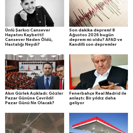
Ünlü Şarkıcı Cansever
Son dakika deprem! 8
Hayatını Kaybetti!
Ağustos 2026 bugün
Cansever Neden Öldü,
deprem mi oldu? AFAD ve
Hastalığı Neydi?
Kandilli son depremler
Akın Gürlek Açıkladı: Gözler
Fenerbahçe Real Madrid ile
Pazar Gününe Çevrildi!
anlaştı: Bir yıldız daha
Pazar Günü Ne Olacak?
geliyor