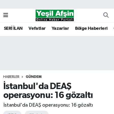
Vefatlar
Kahramanmaraş Nöbetçi Eczaneler
SERİ İLAN
Vefatlar
Yazarlar
Bölge Haberleri
Kahramanmaraş Hava Durumu
Kahramanmaraş Namaz Vakitleri
Kahramanmaraş Trafik Yoğunluk Haritası
Süper Lig Puan Durumu ve Fikstür
HABERLER
GÜNDEM
İstanbul'da DEAŞ
Tüm Manşetler
operasyonu: 16 gözaltı
Son Dakika Haberleri
İstanbul'da DEAŞ operasyonu: 16 gözaltı
Haber Arşivi