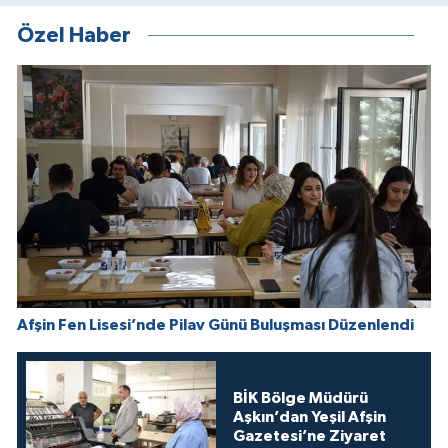
Özel Haber
Afşin Fen Lisesi’nde Pilav Günü Buluşması Düzenlendi
BİK Bölge Müdürü
Aşkın’dan Yeşil Afşin
Gazetesi’ne Ziyaret