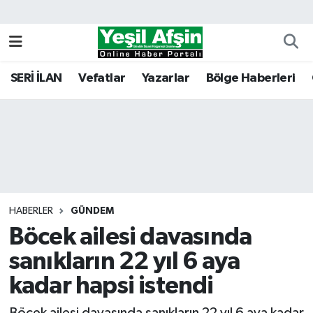
Vefatlar
Kahramanmaraş Nöbetçi Eczaneler
SERİ İLAN
Vefatlar
Yazarlar
Bölge Haberleri
Kahramanmaraş Hava Durumu
Kahramanmaraş Namaz Vakitleri
Kahramanmaraş Trafik Yoğunluk Haritası
Süper Lig Puan Durumu ve Fikstür
HABERLER
GÜNDEM
Böcek ailesi davasında
Tüm Manşetler
sanıkların 22 yıl 6 aya
Son Dakika Haberleri
kadar hapsi istendi
Haber Arşivi