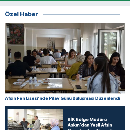
Özel Haber
Afşin Fen Lisesi’nde Pilav Günü Buluşması Düzenlendi
BİK Bölge Müdürü
Aşkın’dan Yeşil Afşin