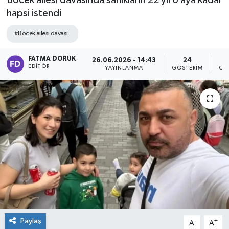
Böcek ailesi davasında sanıkların 22 yıl 6 aya kadar
hapsi istendi
#Böcek ailesi davası
FATMA DORUK
26.06.2026 - 14:43
24
EDITÖR
YAYINLANMA
GÖSTERIM
OK
Paylaş
-
+
A
A