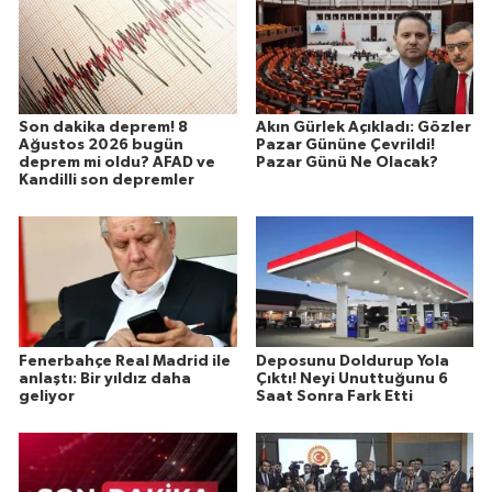
Son dakika deprem! 8
Akın Gürlek Açıkladı: Gözler
Ağustos 2026 bugün
Pazar Gününe Çevrildi!
deprem mi oldu? AFAD ve
Pazar Günü Ne Olacak?
Kandilli son depremler
Fenerbahçe Real Madrid ile
Deposunu Doldurup Yola
anlaştı: Bir yıldız daha
Çıktı! Neyi Unuttuğunu 6
geliyor
Saat Sonra Fark Etti