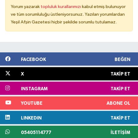
Yorum yazarak
topluluk kurallarımızı
kabul etmiş bulunuyor
ve tüm sorumluluğu üstleniyorsunuz. Yazılan yorumlardan
Yeşil Afşin Gazetesi hiçbir şekilde sorumlu tutulamaz.
FACEBOOK
BEĞEN
X
TAKIP ET
INSTAGRAM
TAKIP ET
YOUTUBE
ABONE OL
LINKEDIN
TAKIP ET
05405114777
İLETIŞIM