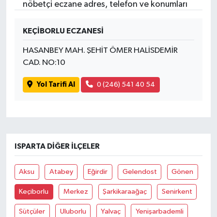
nöbetçi eczane adres, telefon ve konumları
KEÇİBORLU ECZANESİ
HASANBEY MAH. ŞEHİT ÖMER HALİSDEMİR
CAD. NO:10
Yol Tarifi Al
0 (246) 541 40 54
ISPARTA DIĞER İLÇELER
Aksu
Atabey
Eğirdir
Gelendost
Gönen
Keçiborlu
Merkez
Şarkikaraağaç
Senirkent
Sütçüler
Uluborlu
Yalvaç
Yenişarbademli