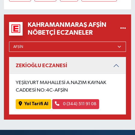
KAHRAMANMARAŞ AFŞIN
NÖBETÇI ECZANELER
ZEKİOĞLU ECZANESİ
YEŞİLYURT MAHALLESİ A.NAZIM KAYNAK
CADDESİ NO:4C-AFŞİN
Yol Tarifi Al
0 (344) 511 91 08