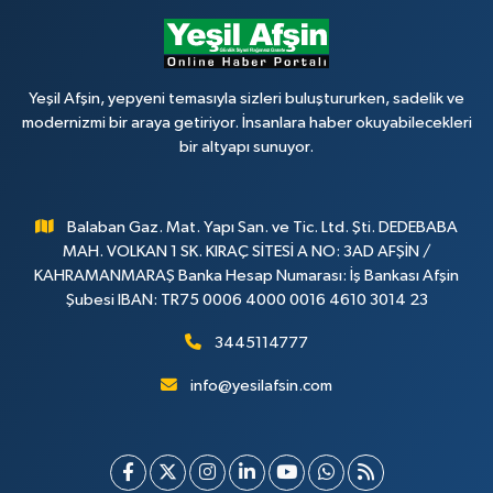
Yeşil Afşin, yepyeni temasıyla sizleri buluştururken, sadelik ve
modernizmi bir araya getiriyor. İnsanlara haber okuyabilecekleri
bir altyapı sunuyor.
Balaban Gaz. Mat. Yapı San. ve Tic. Ltd. Şti. DEDEBABA
MAH. VOLKAN 1 SK. KIRAÇ SİTESİ A NO: 3AD AFŞİN /
KAHRAMANMARAŞ Banka Hesap Numarası: İş Bankası Afşin
Şubesi IBAN: TR75 0006 4000 0016 4610 3014 23
3445114777
info@yesilafsin.com