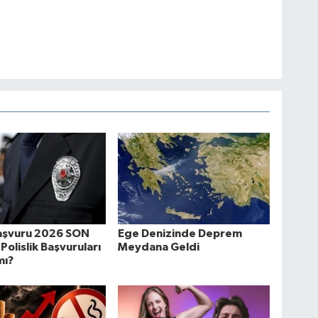
şvuru 2026 SON
Ege Denizinde Deprem
Polislik Başvuruları
Meydana Geldi
mı?