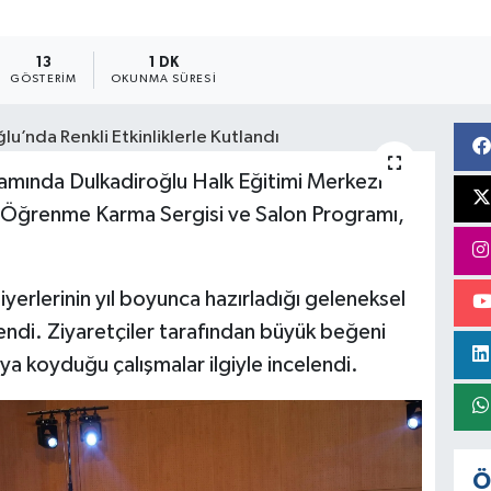
13
1 DK
GÖSTERIM
OKUNMA SÜRESI
mında Dulkadiroğlu Halk Eğitimi Merkezi
 Öğrenme Karma Sergisi ve Salon Programı,
iyerlerinin yıl boyunca hazırladığı geleneksel
lendi. Ziyaretçiler tarafından büyük beğeni
ya koyduğu çalışmalar ilgiyle incelendi.
Ö