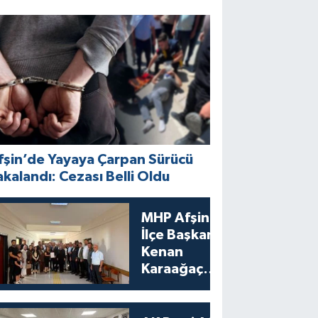
fşin’de Yayaya Çarpan Sürücü
akalandı: Cezası Belli Oldu
MHP Afşin
İlçe Başkanı
Kenan
Karaağaç
Mazbatasını
Aldı