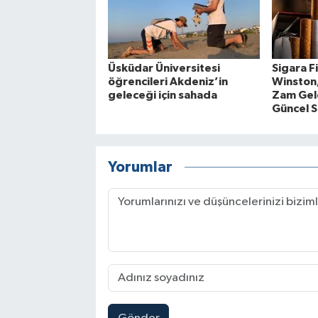
Üsküdar Üniversitesi
Sigara F
öğrencileri Akdeniz’in
Winston
geleceği için sahada
Zam Gel
Güncel S
Yorumlar