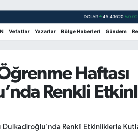
EURO
53,38690
%0.19
STERLİN
61,60380
%0.18
AN
Vefatlar
Yazarlar
Bölge Haberleri
Gündem
Re
G.ALTIN
6862,09000
%0.19
BİST100
14.598,00
%0
BITCOIN
79.591,74
%-1.82
Öğrenme Haftası
DOLAR
45,43620
%0.02
’nda Renkli Etkinl
ulkadiroğlu’nda Renkli Etkinliklerle Kutl