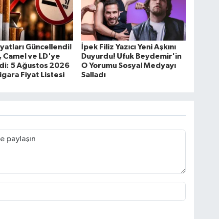
iyatları Güncellendi!
İpek Filiz Yazıcı Yeni Aşkını
, Camel ve LD'ye
Duyurdu! Ufuk Beydemir'in
di: 5 Ağustos 2026
O Yorumu Sosyal Medyayı
igara Fiyat Listesi
Salladı