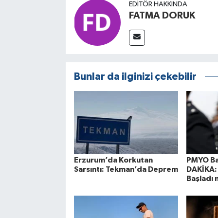
EDITÖR HAKKINDA
FATMA DORUK
Bunlar da ilginizi çekebilir
Erzurum’da Korkutan
PMYO Ba
Sarsıntı: Tekman’da Deprem
DAKİKA: 
Başladı 