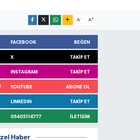
-
+
A
A
FACEBOOK
BEĞEN
X
TAKIP ET
INSTAGRAM
TAKIP ET
YOUTUBE
ABONE OL
LINKEDIN
TAKIP ET
05405114777
İLETIŞIM
zel Haber