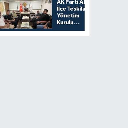
AK Parti Afşin
İlçe Teşkilatı
Yönetim
Kurulu
Toplantısını
Gerçekleştirdi