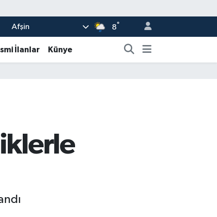
°
Afşin
8
smi İlanlar
Künye
iklerle
andı