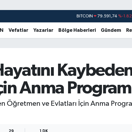
DOLAR
45,43620
%0.02
EURO
53,38690
%0.19
AN
Vefatlar
Yazarlar
Bölge Haberleri
Gündem
Re
STERLİN
61,60380
%0.18
G.ALTIN
6862,09000
%0.19
BİST100
14.598,00
%0
 Hayatını Kaybed
BITCOIN
79.591,74
%-1.82
 İçin Anma Progra
en Öğretmen ve Evlatları İçin Anma Progr
29
1 DK