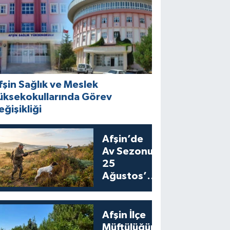
fşin Sağlık ve Meslek
üksekokullarında Görev
eğişikliği
Afşin’de
Av Sezonu
25
Ağustos’ta
Bıldırcın
Avıyla
Açılıyor
Afşin İlçe
Müftülüğünden