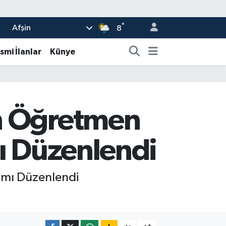
°
Afşin
8
smi İlanlar
Künye
en Öğretmen
mı Düzenlendi
amı Düzenlendi
-
+