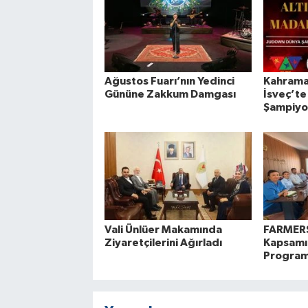
Ağustos Fuarı’nın Yedinci
Kahrama
Gününe Zakkum Damgası
İsveç’te
Şampiyo
Vali Ünlüer Makamında
FARMERS
Ziyaretçilerini Ağırladı
Kapsamın
Programl