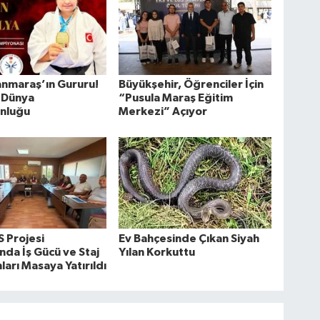
nmaraş’ın Gururu!
Büyükşehir, Öğrenciler İçin
 Dünya
“Pusula Maraş Eğitim
nluğu
Merkezi” Açıyor
 Projesi
Ev Bahçesinde Çıkan Siyah
da İş Gücü ve Staj
Yılan Korkuttu
arı Masaya Yatırıldı