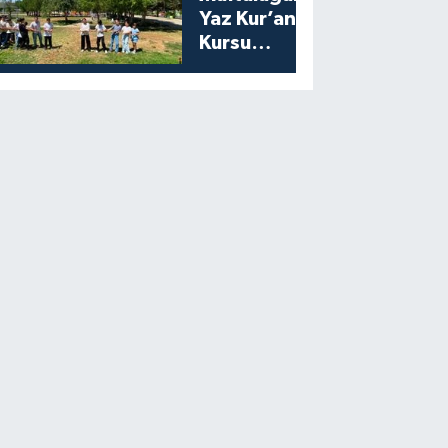
Yaz Kur’an
Kursu
Öğrencilerine
Moral Etkinliği