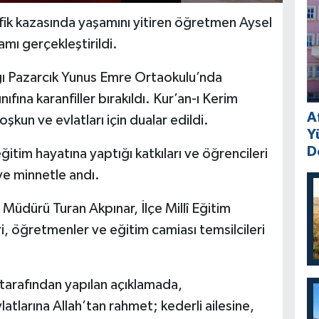
fik kazasında yaşamını yitiren öğretmen Aysel
mı gerçekleştirildi.
 Pazarcık Yunus Emre Ortaokulu’nda
na karanfiller bırakıldı. Kur’an-ı Kerim
A
kun ve evlatları için dualar edildi.
Y
D
tim hayatına yaptığı katkıları ve öğrencileri
ve minnetle andı.
Müdürü Turan Akpınar, İlçe Millî Eğitim
, öğretmenler ve eğitim camiası temsilcileri
 tarafından yapılan açıklamada,
larına Allah’tan rahmet; kederli ailesine,