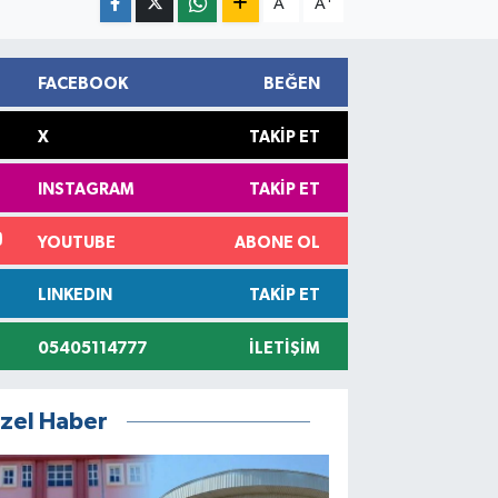
A
A
FACEBOOK
BEĞEN
X
TAKIP ET
INSTAGRAM
TAKIP ET
YOUTUBE
ABONE OL
LINKEDIN
TAKIP ET
05405114777
İLETIŞIM
zel Haber