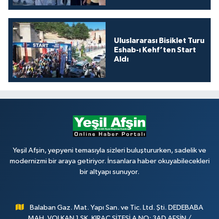
Uluslararası Bisiklet Turu
Eshab-ı Kehf’ten Start
Aldı
Yeşil Afşin, yepyeni temasıyla sizleri buluştururken, sadelik ve
modernizmi bir araya getiriyor. İnsanlara haber okuyabilecekleri
bir altyapı sunuyor.
Balaban Gaz. Mat. Yapı San. ve Tic. Ltd. Şti. DEDEBABA
MAH. VOLKAN 1 SK. KIRAÇ SİTESİ A NO: 3AD AFŞİN /