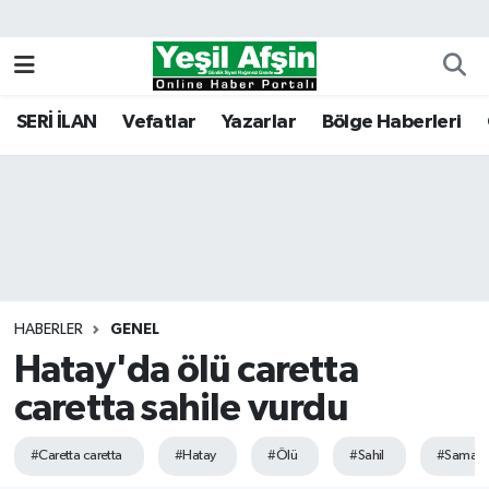
Vefatlar
Kahramanmaraş Nöbetçi Eczaneler
SERİ İLAN
Vefatlar
Yazarlar
Bölge Haberleri
Kahramanmaraş Hava Durumu
Kahramanmaraş Namaz Vakitleri
Kahramanmaraş Trafik Yoğunluk Haritası
Süper Lig Puan Durumu ve Fikstür
HABERLER
GENEL
Hatay'da ölü caretta
Tüm Manşetler
caretta sahile vurdu
Son Dakika Haberleri
#Caretta caretta
#Hatay
#Ölü
#Sahil
#Saman
Haber Arşivi