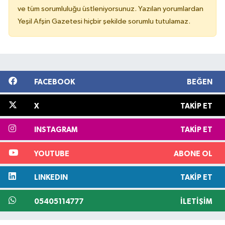
ve tüm sorumluluğu üstleniyorsunuz. Yazılan yorumlardan
Yeşil Afşin Gazetesi hiçbir şekilde sorumlu tutulamaz.
FACEBOOK
BEĞEN
X
TAKIP ET
INSTAGRAM
TAKIP ET
YOUTUBE
ABONE OL
LINKEDIN
TAKIP ET
05405114777
İLETIŞIM