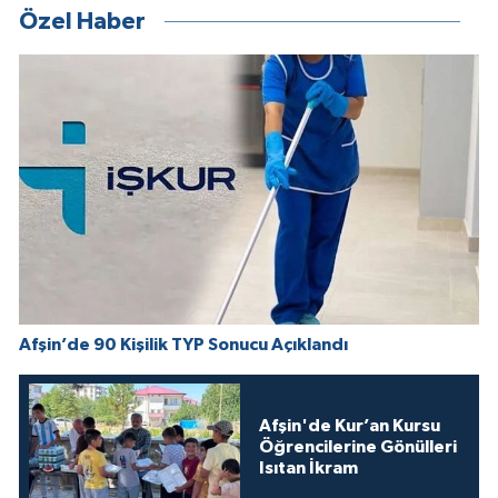
Özel Haber
Afşin’de 90 Kişilik TYP Sonucu Açıklandı
Afşin'de Kur’an Kursu
Öğrencilerine Gönülleri
Isıtan İkram