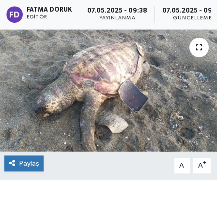
FATMA DORUK
07.05.2025 - 09:38
07.05.2025 - 09:
EDITÖR
YAYINLANMA
GÜNCELLEME
Paylaş
-
+
A
A