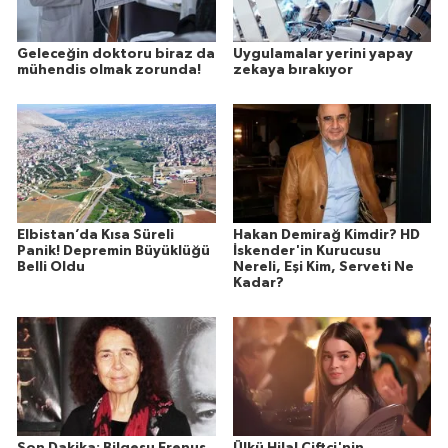
Geleceğin doktoru biraz da
Uygulamalar yerini yapay
mühendis olmak zorunda!
zekaya bırakıyor
Elbistan’da Kısa Süreli
Hakan Demirağ Kimdir? HD
Panik! Depremin Büyüklüğü
İskender'in Kurucusu
Belli Oldu
Nereli, Eşi Kim, Serveti Ne
Kadar?
Son Dakika: Bilgesu Erenus
Ülkü Hilal Çiftçi'nin