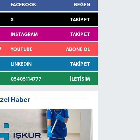
FACEBOOK
BEĞEN
X
TAKIP ET
INSTAGRAM
TAKIP ET
YOUTUBE
ABONE OL
LINKEDIN
TAKIP ET
05405114777
İLETIŞIM
zel Haber