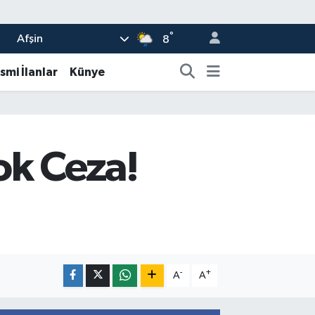
°
Afşin
8
smi İlanlar
Künye
ok Ceza!
-
+
A
A