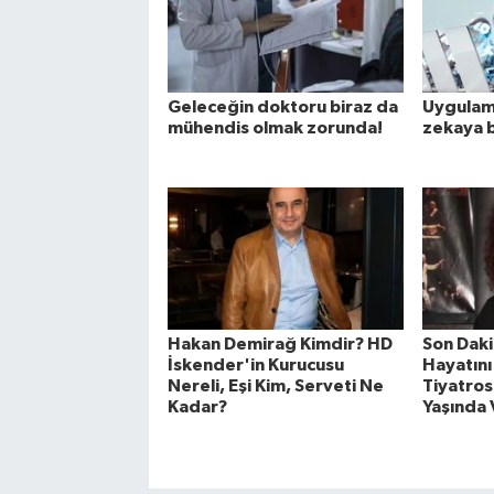
Geleceğin doktoru biraz da
Uygulama
mühendis olmak zorunda!
zekaya b
Hakan Demirağ Kimdir? HD
Son Daki
İskender'in Kurucusu
Hayatını
Nereli, Eşi Kim, Serveti Ne
Tiyatros
Kadar?
Yaşında 