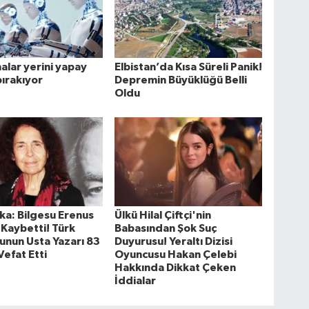
lar yerini yapay
Elbistan’da Kısa Süreli Panik!
ırakıyor
Depremin Büyüklüğü Belli
Oldu
ka: Bilgesu Erenus
Ülkü Hilal Çiftçi'nin
 Kaybetti! Türk
Babasından Şok Suç
unun Usta Yazarı 83
Duyurusu! Yeraltı Dizisi
Vefat Etti
Oyuncusu Hakan Çelebi
Hakkında Dikkat Çeken
İddialar