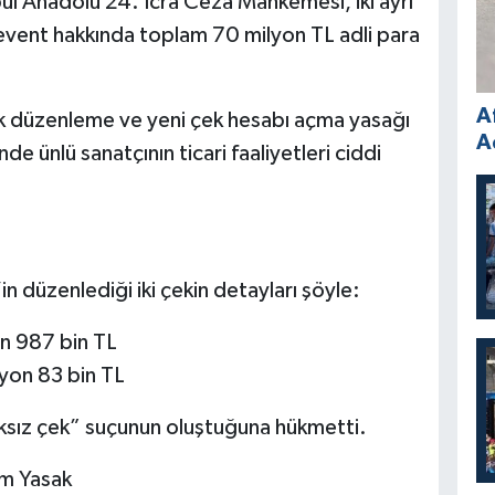
l Anadolu 24. İcra Ceza Mahkemesi, iki ayrı
 Levent hakkında toplam 70 milyon TL adli para
A
 düzenleme ve yeni çek hesabı açma yasağı
A
de ünlü sanatçının ticari faaliyetleri ciddi
 düzenlediği iki çekin detayları şöyle:
n 987 bin TL
yon 83 bin TL
lıksız çek” suçunun oluştuğuna hükmetti.
m Yasak