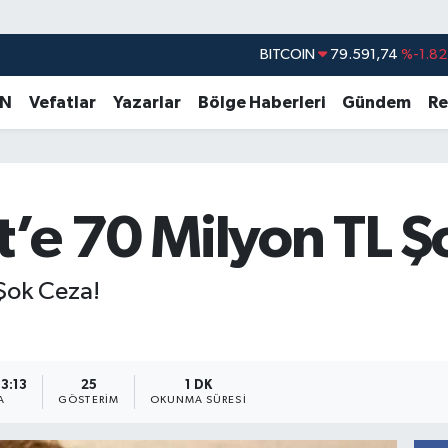
BITCOIN
79.591,74
%-1.82
DOLAR
45,43620
%0.02
EURO
53,38690
%0.19
AN
Vefatlar
Yazarlar
Bölge Haberleri
Gündem
Re
STERLİN
61,60380
%0.18
G.ALTIN
6862,09000
%0.19
BİST100
14.598,00
%0
’e 70 Milyon TL Ş
Şok Ceza!
13:13
25
1 DK
A
GÖSTERIM
OKUNMA SÜRESI