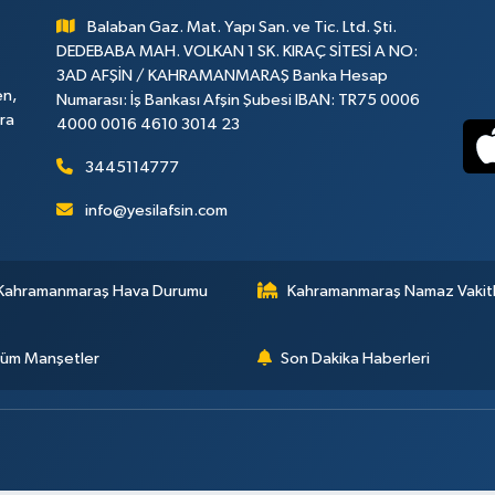
Balaban Gaz. Mat. Yapı San. ve Tic. Ltd. Şti.
DEDEBABA MAH. VOLKAN 1 SK. KIRAÇ SİTESİ A NO:
3AD AFŞİN / KAHRAMANMARAŞ Banka Hesap
en,
Numarası: İş Bankası Afşin Şubesi IBAN: TR75 0006
ara
4000 0016 4610 3014 23
3445114777
info@yesilafsin.com
Kahramanmaraş Hava Durumu
Kahramanmaraş Namaz Vakitl
üm Manşetler
Son Dakika Haberleri