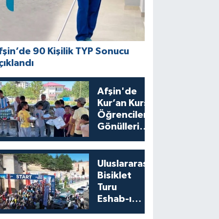
fşin’de 90 Kişilik TYP Sonucu
çıklandı
Afşin'de
Kur’an Kursu
Öğrencilerine
Gönülleri
Isıtan İkram
Uluslararası
Bisiklet
Turu
Eshab-ı
Kehf’ten