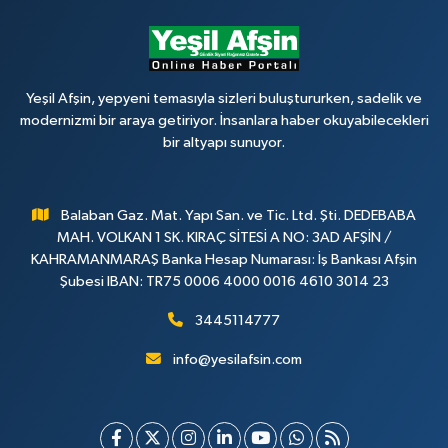
Yeşil Afşin, yepyeni temasıyla sizleri buluştururken, sadelik ve
modernizmi bir araya getiriyor. İnsanlara haber okuyabilecekleri
bir altyapı sunuyor.
Balaban Gaz. Mat. Yapı San. ve Tic. Ltd. Şti. DEDEBABA
MAH. VOLKAN 1 SK. KIRAÇ SİTESİ A NO: 3AD AFŞİN /
KAHRAMANMARAŞ Banka Hesap Numarası: İş Bankası Afşin
Şubesi IBAN: TR75 0006 4000 0016 4610 3014 23
3445114777
info@yesilafsin.com