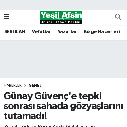
Vefatlar
Kahramanmaraş Nöbetçi Eczaneler
SERİ İLAN
Vefatlar
Yazarlar
Bölge Haberleri
Kahramanmaraş Hava Durumu
Kahramanmaraş Namaz Vakitleri
Kahramanmaraş Trafik Yoğunluk Haritası
Süper Lig Puan Durumu ve Fikstür
HABERLER
GENEL
Günay Güvenç'e tepki
Tüm Manşetler
sonrası sahada gözyaşlarını
Son Dakika Haberleri
tutamadı!
Haber Arşivi