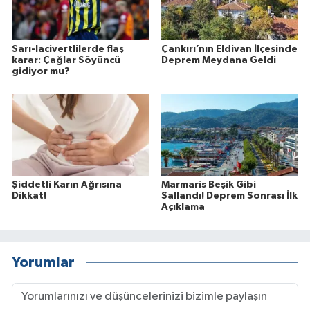
Sarı-lacivertlilerde flaş
Çankırı’nın Eldivan İlçesinde
karar: Çağlar Söyüncü
Deprem Meydana Geldi
gidiyor mu?
Şiddetli Karın Ağrısına
Marmaris Beşik Gibi
Dikkat!
Sallandı! Deprem Sonrası İlk
Açıklama
Yorumlar