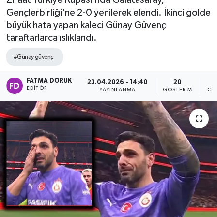
Ziraat Türkiye Kupası'nda Galatasaray,
Gençlerbirliği'ne 2-0 yenilerek elendi. İkinci golde
büyük hata yapan kaleci Günay Güvenç
taraftarlarca ıslıklandı.
#Günay güvenç
FATMA DORUK
23.04.2026 - 14:40
20
EDITÖR
YAYINLANMA
GÖSTERIM
OK