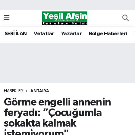
Vefatlar
Kahramanmaraş Nöbetçi Eczaneler
SERİ İLAN
Vefatlar
Yazarlar
Bölge Haberleri
Kahramanmaraş Hava Durumu
Kahramanmaraş Namaz Vakitleri
Kahramanmaraş Trafik Yoğunluk Haritası
Süper Lig Puan Durumu ve Fikstür
HABERLER
ANTALYA
Görme engelli annenin
Tüm Manşetler
feryadı: “Çocuğumla
Son Dakika Haberleri
sokakta kalmak
Haber Arşivi
istemiyorum"