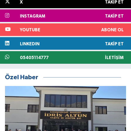
X
TAKIP ET
INSTAGRAM
TAKIP ET
YOUTUBE
ABONE OL
LINKEDIN
TAKIP ET
05405114777
İLETIŞIM
Özel Haber