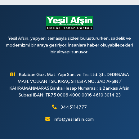
Yeşil Afşin, yepyeni temasıyla sizleri buluştururken, sadelik ve
modernizmi bir araya getiriyor. İnsanlara haber okuyabilecekleri
bir altyapı sunuyor.
Balaban Gaz. Mat. Yapı San. ve Tic. Ltd. Şti. DEDEBABA
MAH. VOLKAN 1 SK. KIRAÇ SİTESİ A NO: 3AD AFŞİN /
KAHRAMANMARAŞ Banka Hesap Numarası: İş Bankası Afşin
Şubesi IBAN: TR75 0006 4000 0016 4610 3014 23
3445114777
info@yesilafsin.com