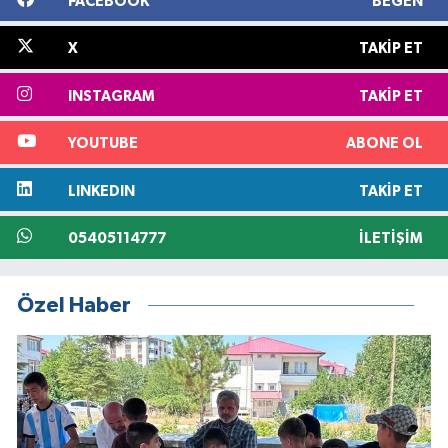
FACEBOOK
BEĞEN
X
TAKIP ET
INSTAGRAM
TAKIP ET
YOUTUBE
ABONE OL
LINKEDIN
TAKIP ET
05405114777
İLETIŞIM
Özel Haber