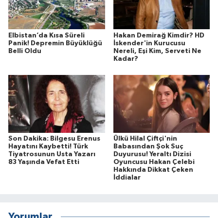
Elbistan’da Kısa Süreli
Hakan Demirağ Kimdir? HD
Panik! Depremin Büyüklüğü
İskender'in Kurucusu
Belli Oldu
Nereli, Eşi Kim, Serveti Ne
Kadar?
Son Dakika: Bilgesu Erenus
Ülkü Hilal Çiftçi'nin
Hayatını Kaybetti! Türk
Babasından Şok Suç
Tiyatrosunun Usta Yazarı
Duyurusu! Yeraltı Dizisi
83 Yaşında Vefat Etti
Oyuncusu Hakan Çelebi
Hakkında Dikkat Çeken
İddialar
Yorumlar