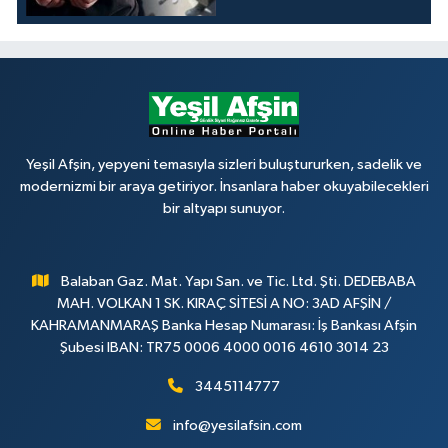
Yeşil Afşin, yepyeni temasıyla sizleri buluştururken, sadelik ve
modernizmi bir araya getiriyor. İnsanlara haber okuyabilecekleri
bir altyapı sunuyor.
Balaban Gaz. Mat. Yapı San. ve Tic. Ltd. Şti. DEDEBABA
MAH. VOLKAN 1 SK. KIRAÇ SİTESİ A NO: 3AD AFŞİN /
KAHRAMANMARAŞ Banka Hesap Numarası: İş Bankası Afşin
Şubesi IBAN: TR75 0006 4000 0016 4610 3014 23
3445114777
info@yesilafsin.com