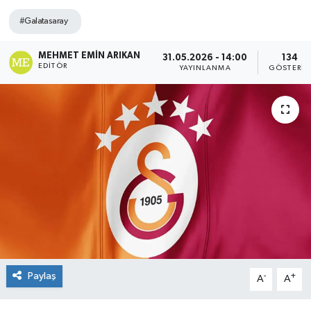
#Galatasaray
MEHMET EMIN ARIKAN
31.05.2026 - 14:00
134
EDITÖR
YAYINLANMA
GÖSTERIM
Paylaş
-
+
A
A