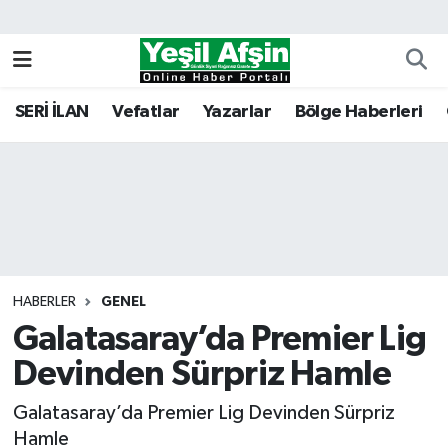
Vefatlar
Kahramanmaraş Nöbetçi Eczaneler
SERİ İLAN
Vefatlar
Yazarlar
Bölge Haberleri
Kahramanmaraş Hava Durumu
Kahramanmaraş Namaz Vakitleri
Kahramanmaraş Trafik Yoğunluk Haritası
Süper Lig Puan Durumu ve Fikstür
HABERLER
GENEL
Galatasaray’da Premier Lig
Tüm Manşetler
Devinden Sürpriz Hamle
Son Dakika Haberleri
Galatasaray’da Premier Lig Devinden Sürpriz
Haber Arşivi
Hamle