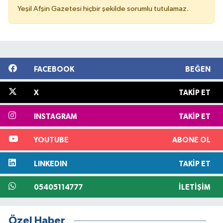
Yeşil Afşin Gazetesi hiçbir şekilde sorumlu tutulamaz.
FACEBOOK
BEĞEN
X
TAKIP ET
INSTAGRAM
TAKIP ET
YOUTUBE
ABONE OL
LINKEDIN
TAKIP ET
05405114777
İLETIŞIM
Özel Haber