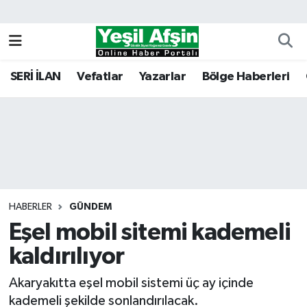
Vefatlar
Kahramanmaraş Nöbetçi Eczaneler
SERİ İLAN
Vefatlar
Yazarlar
Bölge Haberleri
Kahramanmaraş Hava Durumu
Kahramanmaraş Namaz Vakitleri
Kahramanmaraş Trafik Yoğunluk Haritası
Süper Lig Puan Durumu ve Fikstür
HABERLER
GÜNDEM
Eşel mobil sitemi kademeli
Tüm Manşetler
kaldırılıyor
Son Dakika Haberleri
Akaryakıtta eşel mobil sistemi üç ay içinde
Haber Arşivi
kademeli şekilde sonlandırılacak.