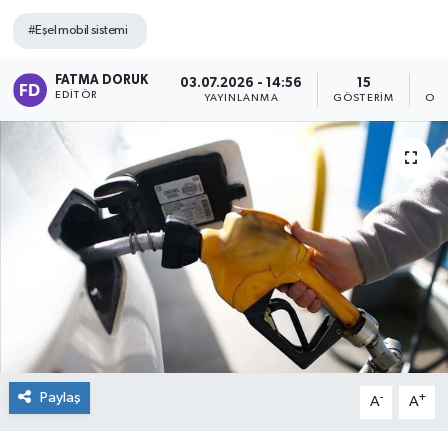
#Eşel mobil sistemi
FATMA DORUK
03.07.2026 - 14:56
15
EDITÖR
YAYINLANMA
GÖSTERIM
OKU
Paylaş
-
+
A
A