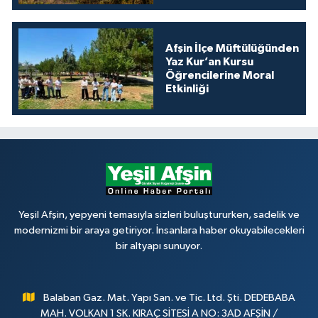
Afşin İlçe Müftülüğünden
Yaz Kur’an Kursu
Öğrencilerine Moral
Etkinliği
Yeşil Afşin, yepyeni temasıyla sizleri buluştururken, sadelik ve
modernizmi bir araya getiriyor. İnsanlara haber okuyabilecekleri
bir altyapı sunuyor.
Balaban Gaz. Mat. Yapı San. ve Tic. Ltd. Şti. DEDEBABA
MAH. VOLKAN 1 SK. KIRAÇ SİTESİ A NO: 3AD AFŞİN /