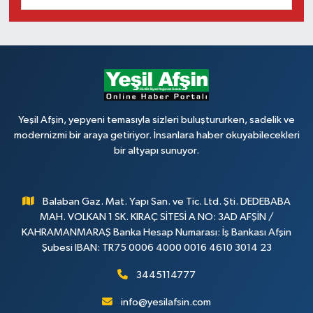
Yeşil Afşin, yepyeni temasıyla sizleri buluştururken, sadelik ve
modernizmi bir araya getiriyor. İnsanlara haber okuyabilecekleri
bir altyapı sunuyor.
Balaban Gaz. Mat. Yapı San. ve Tic. Ltd. Şti. DEDEBABA
MAH. VOLKAN 1 SK. KIRAÇ SİTESİ A NO: 3AD AFŞİN /
KAHRAMANMARAŞ Banka Hesap Numarası: İş Bankası Afşin
Şubesi IBAN: TR75 0006 4000 0016 4610 3014 23
3445114777
info@yesilafsin.com