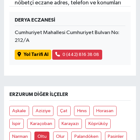
nöbetçi eczane adres, telefon ve konumları
DERYA ECZANESİ
Cumhuriyet Mahallesi Cumhuriyet Bulvarı No:
212/A
Yol Tarifi Al
0 (442) 816 38 08
ERZURUM DIĞER İLÇELER
Aşkale
Aziziye
Çat
Hınıs
Horasan
İspir
Karaçoban
Karayazı
Köprüköy
Narman
Oltu
Olur
Palandöken
Pasinler