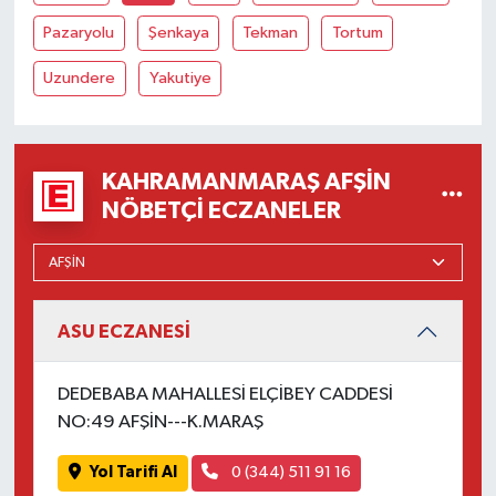
Pazaryolu
Şenkaya
Tekman
Tortum
Uzundere
Yakutiye
KAHRAMANMARAŞ AFŞIN
NÖBETÇI ECZANELER
ASU ECZANESİ
DEDEBABA MAHALLESİ ELÇİBEY CADDESİ
NO:49 AFŞİN---K.MARAŞ
Yol Tarifi Al
0 (344) 511 91 16