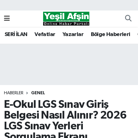
Vefatlar
Kahramanmaraş Nöbetçi Eczaneler
SERİ İLAN
Vefatlar
Yazarlar
Bölge Haberleri
Kahramanmaraş Hava Durumu
Kahramanmaraş Namaz Vakitleri
Kahramanmaraş Trafik Yoğunluk Haritası
Süper Lig Puan Durumu ve Fikstür
HABERLER
GENEL
E-Okul LGS Sınav Giriş
Tüm Manşetler
Belgesi Nasıl Alınır? 2026
Son Dakika Haberleri
LGS Sınav Yerleri
Haber Arşivi
Sorgulama Ekranı