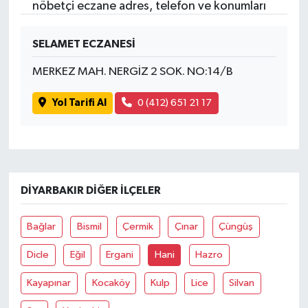
nöbetçi eczane adres, telefon ve konumları
SELAMET ECZANESİ
MERKEZ MAH. NERGİZ 2 SOK. NO:14/B
Yol Tarifi Al
0 (412) 651 21 17
DIYARBAKIR DIĞER İLÇELER
Bağlar
Bismil
Çermik
Çınar
Çüngüş
Dicle
Eğil
Ergani
Hani
Hazro
Kayapınar
Kocaköy
Kulp
Lice
Silvan