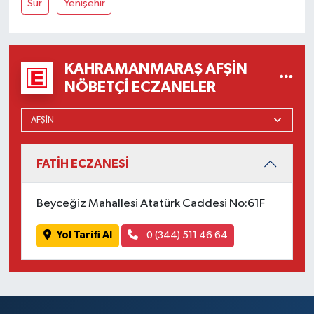
Sur
Yenişehir
KAHRAMANMARAŞ AFŞIN
NÖBETÇI ECZANELER
FATİH ECZANESİ
Beyceğiz Mahallesi Atatürk Caddesi No:61F
Yol Tarifi Al
0 (344) 511 46 64