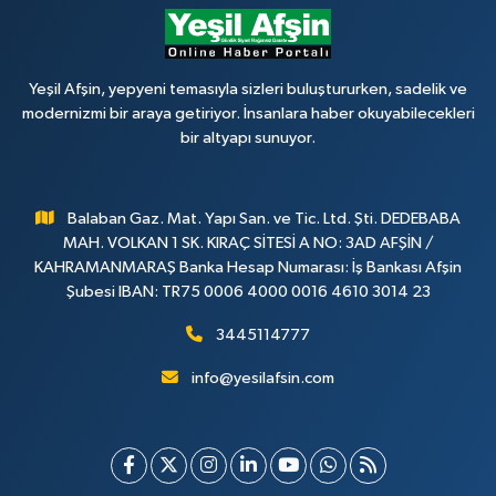
Yeşil Afşin, yepyeni temasıyla sizleri buluştururken, sadelik ve
modernizmi bir araya getiriyor. İnsanlara haber okuyabilecekleri
bir altyapı sunuyor.
Balaban Gaz. Mat. Yapı San. ve Tic. Ltd. Şti. DEDEBABA
MAH. VOLKAN 1 SK. KIRAÇ SİTESİ A NO: 3AD AFŞİN /
KAHRAMANMARAŞ Banka Hesap Numarası: İş Bankası Afşin
Şubesi IBAN: TR75 0006 4000 0016 4610 3014 23
3445114777
info@yesilafsin.com