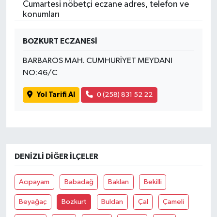
Cumartesi nöbetçi eczane adres, telefon ve
konumları
BOZKURT ECZANESİ
BARBAROS MAH. CUMHURİYET MEYDANI
NO:46/C
Yol Tarifi Al
0 (258) 831 52 22
DENIZLI DIĞER İLÇELER
Acıpayam
Babadağ
Baklan
Bekilli
Beyağaç
Bozkurt
Buldan
Çal
Çameli