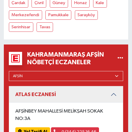
Çardak
Çivril
Güney
Honaz
Kale
Merkezefendi
Pamukkale
Sarayköy
Serinhisar
Tavas
KAHRAMANMARAŞ AFŞIN
NÖBETÇI ECZANELER
ATLAS ECZANESİ
AFŞİNBEY MAHALLESİ MELİKŞAH SOKAK
NO:3A
Yol Tarifi Al
0 (344) 225 16 46