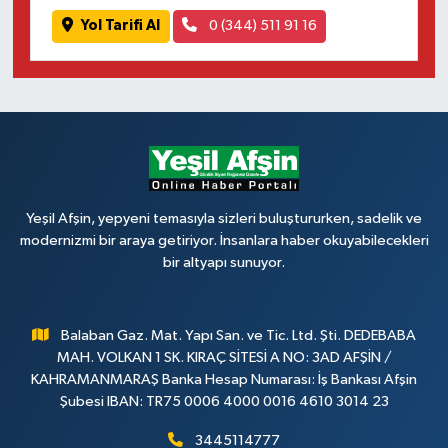
Yol Tarifi Al
0 (344) 511 91 16
Yeşil Afşin, yepyeni temasıyla sizleri buluştururken, sadelik ve
modernizmi bir araya getiriyor. İnsanlara haber okuyabilecekleri
bir altyapı sunuyor.
Balaban Gaz. Mat. Yapı San. ve Tic. Ltd. Şti. DEDEBABA
MAH. VOLKAN 1 SK. KIRAÇ SİTESİ A NO: 3AD AFŞİN /
KAHRAMANMARAŞ Banka Hesap Numarası: İş Bankası Afşin
Şubesi IBAN: TR75 0006 4000 0016 4610 3014 23
3445114777