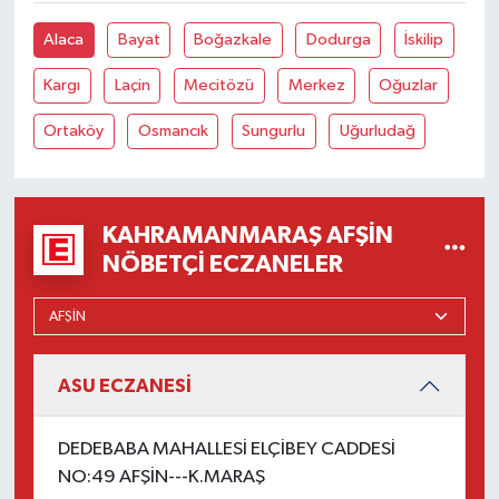
Alaca
Bayat
Boğazkale
Dodurga
İskilip
Kargı
Laçin
Mecitözü
Merkez
Oğuzlar
Ortaköy
Osmancık
Sungurlu
Uğurludağ
KAHRAMANMARAŞ AFŞIN
NÖBETÇI ECZANELER
ASU ECZANESİ
DEDEBABA MAHALLESİ ELÇİBEY CADDESİ
NO:49 AFŞİN---K.MARAŞ