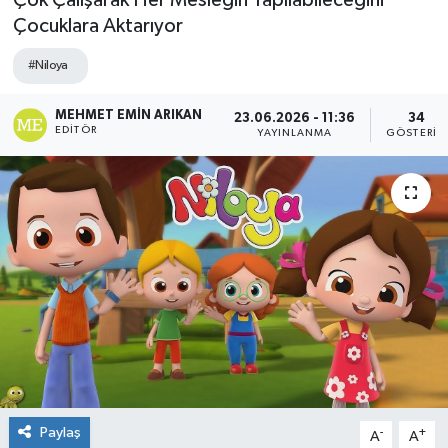
Çok Çalışarak Her Mesleğin Yapılabileceğini
Çocuklara Aktarıyor
#Niloya
MEHMET EMIN ARIKAN
23.06.2026 - 11:36
34
EDITÖR
YAYINLANMA
GÖSTERIM
Paylaş
-
+
A
A