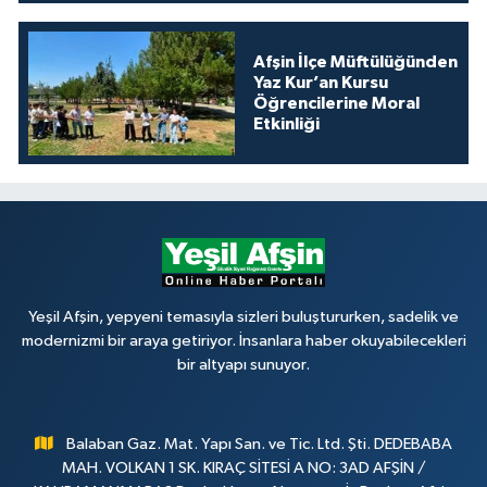
Afşin İlçe Müftülüğünden
Yaz Kur’an Kursu
Öğrencilerine Moral
Etkinliği
Yeşil Afşin, yepyeni temasıyla sizleri buluştururken, sadelik ve
modernizmi bir araya getiriyor. İnsanlara haber okuyabilecekleri
bir altyapı sunuyor.
Balaban Gaz. Mat. Yapı San. ve Tic. Ltd. Şti. DEDEBABA
MAH. VOLKAN 1 SK. KIRAÇ SİTESİ A NO: 3AD AFŞİN /