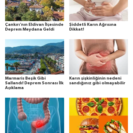
Çankırı’nın Eldivan İlçesinde
Şiddetli Karın Ağrısına
Deprem Meydana Geldi
Dikkat!
Marmaris Beşik Gibi
Karın şişkinliğinin nedeni
Sallandı! Deprem Sonrası İlk
sandığınız gibi olmayabilir
Açıklama