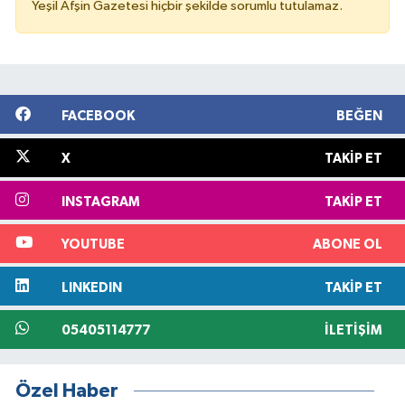
Yeşil Afşin Gazetesi hiçbir şekilde sorumlu tutulamaz.
FACEBOOK
BEĞEN
X
TAKIP ET
INSTAGRAM
TAKIP ET
YOUTUBE
ABONE OL
LINKEDIN
TAKIP ET
05405114777
İLETIŞIM
Özel Haber