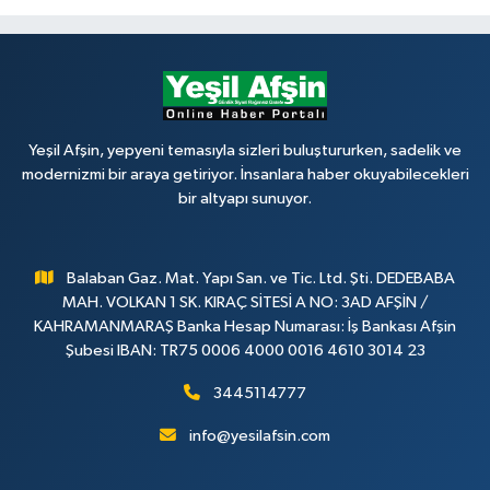
Yeşil Afşin, yepyeni temasıyla sizleri buluştururken, sadelik ve
modernizmi bir araya getiriyor. İnsanlara haber okuyabilecekleri
bir altyapı sunuyor.
Balaban Gaz. Mat. Yapı San. ve Tic. Ltd. Şti. DEDEBABA
MAH. VOLKAN 1 SK. KIRAÇ SİTESİ A NO: 3AD AFŞİN /
KAHRAMANMARAŞ Banka Hesap Numarası: İş Bankası Afşin
Şubesi IBAN: TR75 0006 4000 0016 4610 3014 23
3445114777
info@yesilafsin.com