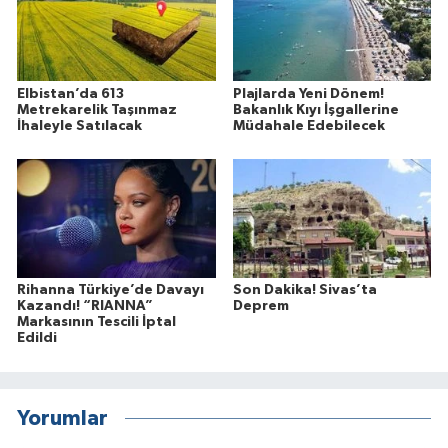
Elbistan’da 613
Plajlarda Yeni Dönem!
Metrekarelik Taşınmaz
Bakanlık Kıyı İşgallerine
İhaleyle Satılacak
Müdahale Edebilecek
Rihanna Türkiye’de Davayı
Son Dakika! Sivas’ta
Kazandı! “RIANNA”
Deprem
Markasının Tescili İptal
Edildi
Yorumlar