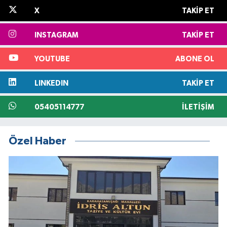
X
TAKIP ET
INSTAGRAM
TAKIP ET
YOUTUBE
ABONE OL
LINKEDIN
TAKIP ET
05405114777
İLETIŞIM
Özel Haber