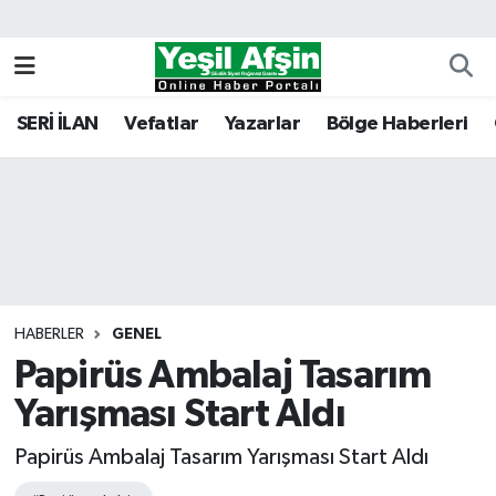
Vefatlar
Kahramanmaraş Nöbetçi Eczaneler
SERİ İLAN
Vefatlar
Yazarlar
Bölge Haberleri
Kahramanmaraş Hava Durumu
Kahramanmaraş Namaz Vakitleri
Kahramanmaraş Trafik Yoğunluk Haritası
Süper Lig Puan Durumu ve Fikstür
HABERLER
GENEL
Papirüs Ambalaj Tasarım
Tüm Manşetler
Yarışması Start Aldı
Son Dakika Haberleri
Papirüs Ambalaj Tasarım Yarışması Start Aldı
Haber Arşivi