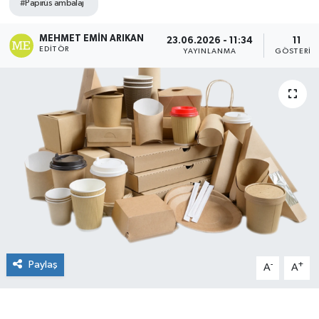
#Papirüs ambalaj
MEHMET EMIN ARIKAN
23.06.2026 - 11:34
11
EDITÖR
YAYINLANMA
GÖSTERIM
Paylaş
-
+
A
A