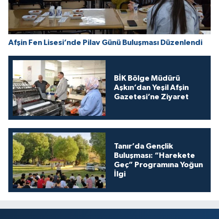
Afşin Fen Lisesi’nde Pilav Günü Buluşması Düzenlendi
BİK Bölge Müdürü
Aşkın’dan Yeşil Afşin
Gazetesi’ne Ziyaret
Tanır’da Gençlik
Buluşması: “Harekete
Geç” Programına Yoğun
İlgi