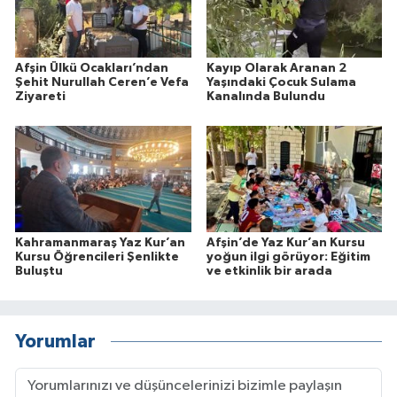
Afşin Ülkü Ocakları’ndan
Kayıp Olarak Aranan 2
Şehit Nurullah Ceren’e Vefa
Yaşındaki Çocuk Sulama
Ziyareti
Kanalında Bulundu
Kahramanmaraş Yaz Kur’an
Afşin’de Yaz Kur’an Kursu
Kursu Öğrencileri Şenlikte
yoğun ilgi görüyor: Eğitim
Buluştu
ve etkinlik bir arada
Yorumlar