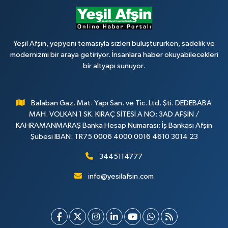
Yeşil Afşin, yepyeni temasıyla sizleri buluştururken, sadelik ve
modernizmi bir araya getiriyor. İnsanlara haber okuyabilecekleri
bir altyapı sunuyor.
Balaban Gaz. Mat. Yapı San. ve Tic. Ltd. Şti. DEDEBABA
MAH. VOLKAN 1 SK. KIRAÇ SİTESİ A NO: 3AD AFŞİN /
KAHRAMANMARAŞ Banka Hesap Numarası: İş Bankası Afşin
Şubesi IBAN: TR75 0006 4000 0016 4610 3014 23
3445114777
info@yesilafsin.com