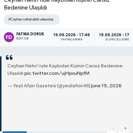
Ceyhan Nehri'nde Kaybolan Kişinin Cansız
Bedenine Ulaşıldı
#Ceyhan nehrindeki vatandaş
FATMA DORUK
19.06.2026 - 17:46
19.06.2026 - 17:
EDITÖR
YAYINLANMA
GÜNCELLEME
Ceyhan Nehri'nde Kaybolan Kişinin Cansız Bedenine
Ulaşıldı
pic.twitter.com/ujHpxuNpfM
— Yeşil Afşin Gazetesi (@yesilafsin46)
June 19, 2026
Paylaş
-
+
A
A