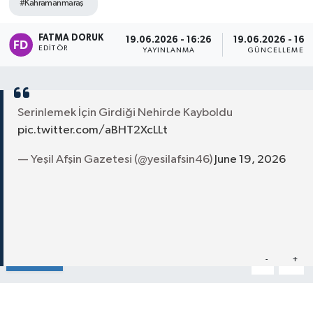
#Kahramanmaraş
FATMA DORUK
19.06.2026 - 16:26
19.06.2026 - 16:3
EDITÖR
YAYINLANMA
GÜNCELLEME
Serinlemek İçin Girdiği Nehirde Kayboldu
pic.twitter.com/aBHT2XcLLt
— Yeşil Afşin Gazetesi (@yesilafsin46)
June 19, 2026
Paylaş
-
+
A
A