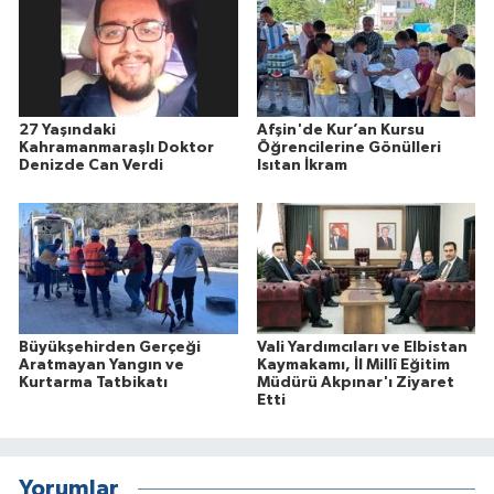
27 Yaşındaki
Afşin'de Kur’an Kursu
Kahramanmaraşlı Doktor
Öğrencilerine Gönülleri
Denizde Can Verdi
Isıtan İkram
Büyükşehirden Gerçeği
Vali Yardımcıları ve Elbistan
Aratmayan Yangın ve
Kaymakamı, İl Millî Eğitim
Kurtarma Tatbikatı
Müdürü Akpınar'ı Ziyaret
Etti
Yorumlar