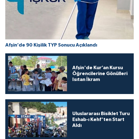
Afşin’de 90 Kişilik TYP Sonucu Açıklandı
Afşin'de Kur’an Kursu
Öğrencilerine Gönülleri
Isıtan İkram
Uluslararası Bisiklet Turu
Eshab-ı Kehf’ten Start
Aldı