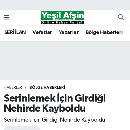
Vefatlar
Kahramanmaraş Nöbetçi Eczaneler
SERİ İLAN
Vefatlar
Yazarlar
Bölge Haberleri
Kahramanmaraş Hava Durumu
Kahramanmaraş Namaz Vakitleri
Kahramanmaraş Trafik Yoğunluk Haritası
Süper Lig Puan Durumu ve Fikstür
HABERLER
BÖLGE HABERLERI
Serinlemek İçin Girdiği
Tüm Manşetler
Nehirde Kayboldu
Son Dakika Haberleri
Serinlemek İçin Girdiği Nehirde Kayboldu
Haber Arşivi