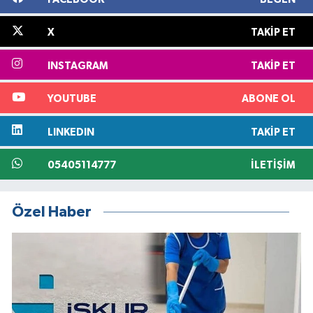
X
TAKIP ET
INSTAGRAM
TAKIP ET
YOUTUBE
ABONE OL
LINKEDIN
TAKIP ET
05405114777
İLETIŞIM
Özel Haber