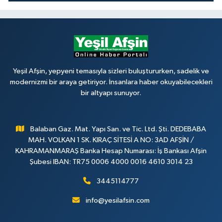
Yeşil Afşin, yepyeni temasıyla sizleri buluştururken, sadelik ve
modernizmi bir araya getiriyor. İnsanlara haber okuyabilecekleri
bir altyapı sunuyor.
Balaban Gaz. Mat. Yapı San. ve Tic. Ltd. Şti. DEDEBABA
MAH. VOLKAN 1 SK. KIRAÇ SİTESİ A NO: 3AD AFŞİN /
KAHRAMANMARAŞ Banka Hesap Numarası: İş Bankası Afşin
Şubesi IBAN: TR75 0006 4000 0016 4610 3014 23
3445114777
info@yesilafsin.com