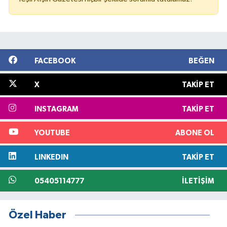
FACEBOOK
BEĞEN
X
TAKIP ET
INSTAGRAM
TAKIP ET
YOUTUBE
ABONE OL
LINKEDIN
TAKIP ET
05405114777
İLETIŞIM
Özel Haber