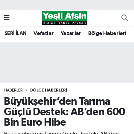
Vefatlar
Kahramanmaraş Nöbetçi Eczaneler
SERİ İLAN
Vefatlar
Yazarlar
Bölge Haberleri
Kahramanmaraş Hava Durumu
Kahramanmaraş Namaz Vakitleri
Kahramanmaraş Trafik Yoğunluk Haritası
Süper Lig Puan Durumu ve Fikstür
HABERLER
BÖLGE HABERLERI
Büyükşehir’den Tarıma
Tüm Manşetler
Güçlü Destek: AB’den 600
Son Dakika Haberleri
Bin Euro Hibe
Haber Arşivi