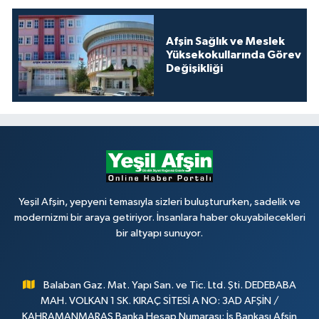
Afşin Sağlık ve Meslek
Yüksekokullarında Görev
Değişikliği
Yeşil Afşin, yepyeni temasıyla sizleri buluştururken, sadelik ve
modernizmi bir araya getiriyor. İnsanlara haber okuyabilecekleri
bir altyapı sunuyor.
Balaban Gaz. Mat. Yapı San. ve Tic. Ltd. Şti. DEDEBABA
MAH. VOLKAN 1 SK. KIRAÇ SİTESİ A NO: 3AD AFŞİN /
KAHRAMANMARAŞ Banka Hesap Numarası: İş Bankası Afşin