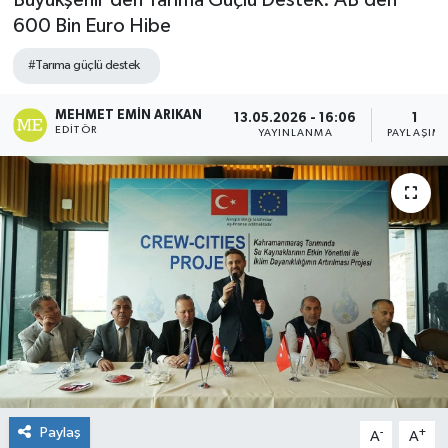
Büyükşehir’den Tarıma Güçlü Destek: AB’den
600 Bin Euro Hibe
#Tarıma güçlü destek
MEHMET EMIN ARIKAN
13.05.2026 - 16:06
1
EDITÖR
YAYINLANMA
PAYLAŞIM
Paylaş
-
+
A
A