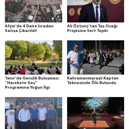
Afşin’de 4 Daire İcradan
Ali Öztunç’tan Taş Ocağı
Satışa Çıkarıldı!
Projesine Sert Tepki
Tanır’da Gençlik Buluşması:
Kahramanmaraşlı Kaptan
“Harekete Geç”
Teknesinde Ölü Bulundu
Programına Yoğun İlgi