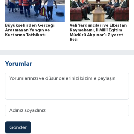
Büyükşehirden Gerçeği
Vali Yardımcıları ve Elbistan
Aratmayan Yangın ve
Kaymakamı, İl Millî Eğitim
Kurtarma Tatbikatı
Müdürü Akpınar'ı Ziyaret
Etti
Yorumlar
Gönder