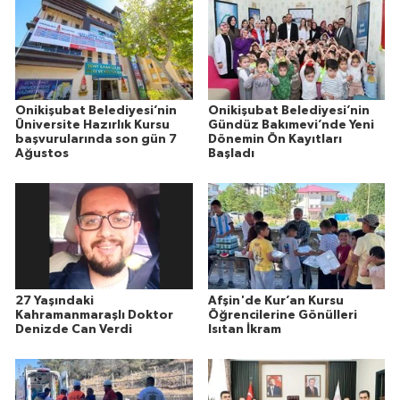
Onikişubat Belediyesi’nin
Onikişubat Belediyesi’nin
Üniversite Hazırlık Kursu
Gündüz Bakımevi’nde Yeni
başvurularında son gün 7
Dönemin Ön Kayıtları
Ağustos
Başladı
27 Yaşındaki
Afşin'de Kur’an Kursu
Kahramanmaraşlı Doktor
Öğrencilerine Gönülleri
Denizde Can Verdi
Isıtan İkram