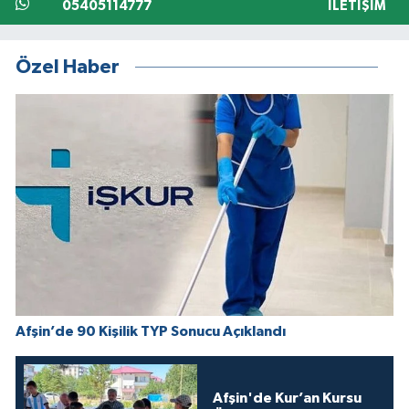
05405114777
İLETIŞIM
Özel Haber
Afşin’de 90 Kişilik TYP Sonucu Açıklandı
Afşin'de Kur’an Kursu