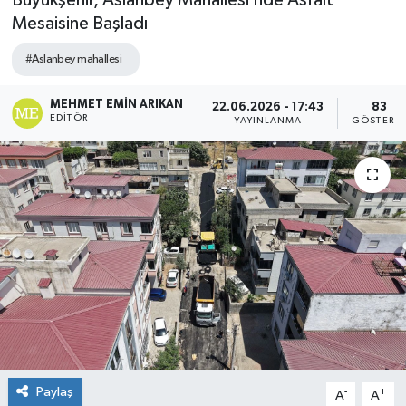
Büyükşehir, Aslanbey Mahallesi’nde Asfalt
Mesaisine Başladı
#Aslanbey mahallesi
MEHMET EMIN ARIKAN
22.06.2026 - 17:43
83
EDITÖR
YAYINLANMA
GÖSTERI
Paylaş
-
+
A
A