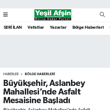
Vefatlar
Kahramanmaraş Nöbetçi Eczaneler
SERİ İLAN
Vefatlar
Yazarlar
Bölge Haberleri
Kahramanmaraş Hava Durumu
Kahramanmaraş Namaz Vakitleri
Kahramanmaraş Trafik Yoğunluk Haritası
Süper Lig Puan Durumu ve Fikstür
HABERLER
BÖLGE HABERLERI
Büyükşehir, Aslanbey
Tüm Manşetler
Mahallesi’nde Asfalt
Son Dakika Haberleri
Mesaisine Başladı
Haber Arşivi