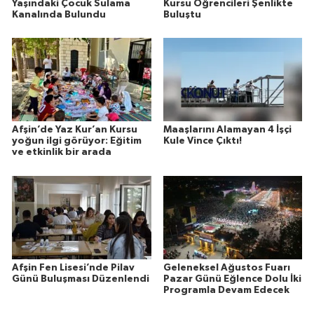
Yaşındaki Çocuk Sulama
Kursu Öğrencileri Şenlikte
Kanalında Bulundu
Buluştu
Afşin’de Yaz Kur’an Kursu
Maaşlarını Alamayan 4 İşçi
yoğun ilgi görüyor: Eğitim
Kule Vince Çıktı!
ve etkinlik bir arada
Afşin Fen Lisesi’nde Pilav
Geleneksel Ağustos Fuarı
Günü Buluşması Düzenlendi
Pazar Günü Eğlence Dolu İki
Programla Devam Edecek