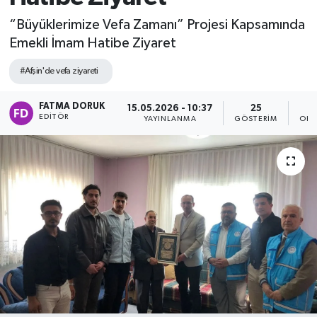
“Büyüklerimize Vefa Zamanı” Projesi Kapsamında
Emekli İmam Hatibe Ziyaret
#Afşin'de vefa ziyareti
FATMA DORUK
15.05.2026 - 10:37
25
EDITÖR
YAYINLANMA
GÖSTERIM
OKU