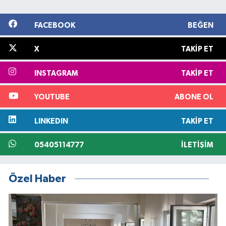
FACEBOOK
BEĞEN
X
TAKIP ET
INSTAGRAM
TAKIP ET
YOUTUBE
ABONE OL
LINKEDIN
TAKIP ET
05405114777
İLETIŞIM
Özel Haber