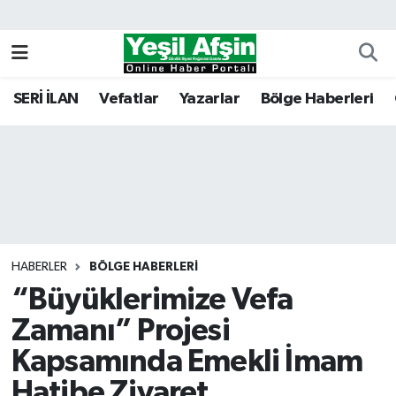
Vefatlar
Kahramanmaraş Nöbetçi Eczaneler
SERİ İLAN
Vefatlar
Yazarlar
Bölge Haberleri
Kahramanmaraş Hava Durumu
Kahramanmaraş Namaz Vakitleri
Kahramanmaraş Trafik Yoğunluk Haritası
Süper Lig Puan Durumu ve Fikstür
HABERLER
BÖLGE HABERLERI
“Büyüklerimize Vefa
Tüm Manşetler
Zamanı” Projesi
Son Dakika Haberleri
Kapsamında Emekli İmam
Haber Arşivi
Hatibe Ziyaret