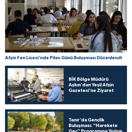
Afşin Fen Lisesi’nde Pilav Günü Buluşması Düzenlendi
BİK Bölge Müdürü
Aşkın’dan Yeşil Afşin
Gazetesi’ne Ziyaret
Tanır’da Gençlik
Buluşması: “Harekete
Geç” Programına Yoğun