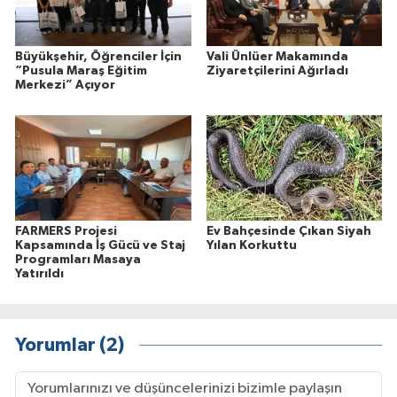
Büyükşehir, Öğrenciler İçin
Vali Ünlüer Makamında
“Pusula Maraş Eğitim
Ziyaretçilerini Ağırladı
Merkezi” Açıyor
FARMERS Projesi
Ev Bahçesinde Çıkan Siyah
Kapsamında İş Gücü ve Staj
Yılan Korkuttu
Programları Masaya
Yatırıldı
Yorumlar (2)