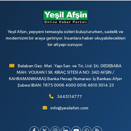
Yeşil Afşin, yepyeni temasıyla sizleri buluştururken, sadelik ve
modernizmi bir araya getiriyor. İnsanlara haber okuyabilecekleri
bir altyapı sunuyor.
Balaban Gaz. Mat. Yapı San. ve Tic. Ltd. Şti. DEDEBABA
MAH. VOLKAN 1 SK. KIRAÇ SİTESİ A NO: 3AD AFŞİN /
KAHRAMANMARAŞ Banka Hesap Numarası: İş Bankası Afşin
Şubesi IBAN: TR75 0006 4000 0016 4610 3014 23
3445114777
info@yesilafsin.com