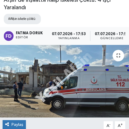
Afşin'de İnşaatta Kalıp İskelesi Çöktü: 4 İşçi
Yaralandı
#Afşin iskele çöktü
FATMA DORUK
07.07.2026 - 17:53
07.07.2026 - 17:53
EDITÖR
YAYINLANMA
GÜNCELLEME
Paylaş
-
+
A
A