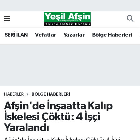
Vefatlar
Kahramanmaraş Nöbetçi Eczaneler
SERİ İLAN
Vefatlar
Yazarlar
Bölge Haberleri
Kahramanmaraş Hava Durumu
Kahramanmaraş Namaz Vakitleri
Kahramanmaraş Trafik Yoğunluk Haritası
Süper Lig Puan Durumu ve Fikstür
HABERLER
BÖLGE HABERLERI
Afşin'de İnşaatta Kalıp
Tüm Manşetler
İskelesi Çöktü: 4 İşçi
Son Dakika Haberleri
Yaralandı
Haber Arşivi