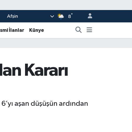
°
Afşin
8
smi İlanlar
Künye
lan Kararı
de 6’yı aşan düşüşün ardından