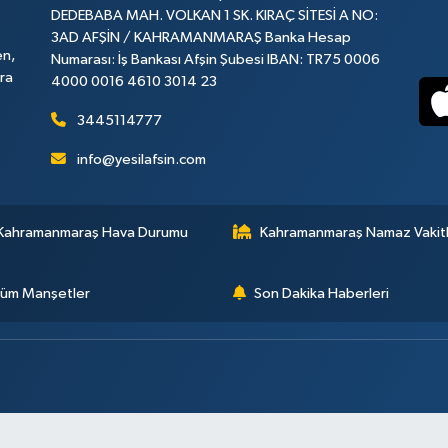
DEDEBABA MAH. VOLKAN 1 SK. KIRAÇ SİTESİ A NO:
3AD AFŞİN / KAHRAMANMARAŞ Banka Hesap
en,
Numarası: İş Bankası Afşin Şubesi IBAN: TR75 0006
ara
4000 0016 4610 3014 23
3445114777
info@yesilafsin.com
Kahramanmaraş Hava Durumu
Kahramanmaraş Namaz Vakitl
üm Manşetler
Son Dakika Haberleri