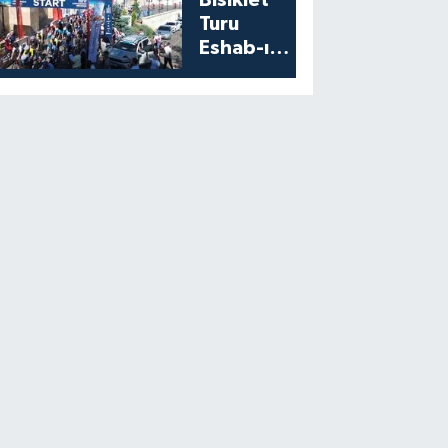
Bisiklet
Turu
Eshab-ı
Kehf’ten
Start Aldı