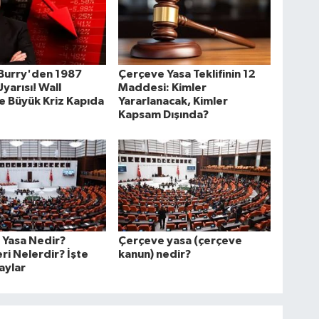
 Burry'den 1987
Çerçeve Yasa Teklifinin 12
yarısı! Wall
Maddesi: Kimler
e Büyük Kriz Kapıda
Yararlanacak, Kimler
Kapsam Dışında?
 Yasa Nedir?
Çerçeve yasa (çerçeve
i Nelerdir? İşte
kanun) nedir?
aylar