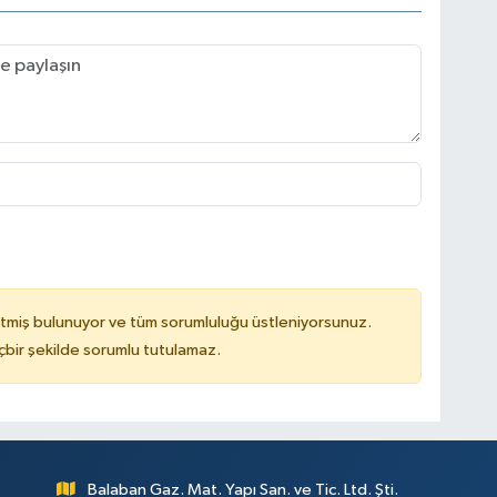
tmiş bulunuyor ve tüm sorumluluğu üstleniyorsunuz.
çbir şekilde sorumlu tutulamaz.
Balaban Gaz. Mat. Yapı San. ve Tic. Ltd. Şti.