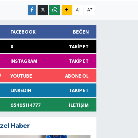
-
+
A
A
FACEBOOK
BEĞEN
X
TAKIP ET
INSTAGRAM
TAKIP ET
YOUTUBE
ABONE OL
LINKEDIN
TAKIP ET
05405114777
İLETIŞIM
zel Haber