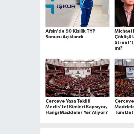
Afşin’de 90 Kişilik TYP
Michael
Sonucu Açıklandı
Çöküşü U
Street't
mı?
Çerçeve Yasa Teklifi
Çerçeve
Meclis'te! Kimleri Kapsıyor,
Maddeler
Hangi Maddeler Yer Alıyor?
Tüm Det