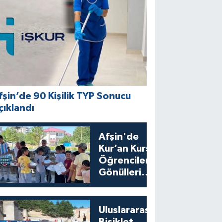
fşin’de 90 Kişilik TYP Sonucu
çıklandı
Afşin'de
Kur’an Kursu
Öğrencilerine
Gönülleri
Isıtan İkram
Uluslararası