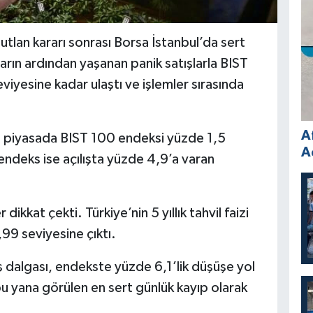
tlan kararı sonrası Borsa İstanbul’da sert
rarın ardından yaşanan panik satışlarla BIST
iyesine kadar ulaştı ve işlemler sırasında
A
n piyasada BIST 100 endeksi yüzde 1,5
A
 endeks ise açılışta yüzde 4,9’a varan
dikkat çekti. Türkiye’nin 5 yıllık tahvil faizi
9 seviyesine çıktı.
 dalgası, endekste yüzde 6,1’lik düşüşe yol
u yana görülen en sert günlük kayıp olarak