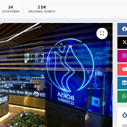
24
2 DK
GÖSTERIM
OKUNMA SÜRESI
Ö