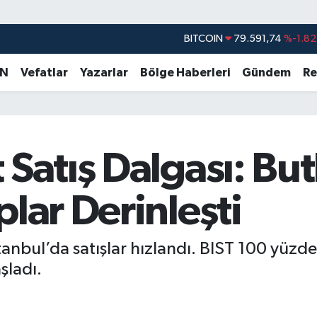
BITCOIN
79.591,74
%-1.82
DOLAR
45,43620
%0.02
EURO
53,38690
%0.19
AN
Vefatlar
Yazarlar
Bölge Haberleri
Gündem
Re
STERLİN
61,60380
%0.18
G.ALTIN
6862,09000
%0.19
BİST100
14.598,00
%0
 Satış Dalgası: But
plar Derinleşti
stanbul’da satışlar hızlandı. BIST 100 yüz
şladı.