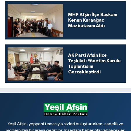
MHP Afşin İlçe Başkanı
Kenan Karaağaç
Mazbatasını Aldı
AK Parti Afşin İlçe
Teşkilatı Yönetim Kurulu
Toplantısını
Gerçekleştirdi
Yeşil Afşin, yepyeni temasıyla sizleri buluştururken, sadelik ve
modernizmi bir araya getiriyor. İnsanlara haber okuyabilecekleri