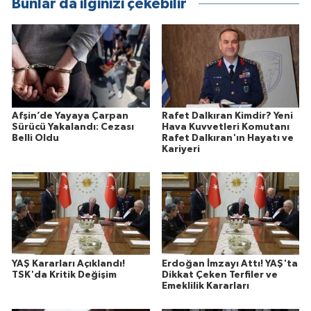
Bunlar da ilginizi çekebilir
Afşin’de Yayaya Çarpan
Rafet Dalkıran Kimdir? Yeni
Sürücü Yakalandı: Cezası
Hava Kuvvetleri Komutanı
Belli Oldu
Rafet Dalkıran'ın Hayatı ve
Kariyeri
YAŞ Kararları Açıklandı!
Erdoğan İmzayı Attı! YAŞ'ta
TSK'da Kritik Değişim
Dikkat Çeken Terfiler ve
Emeklilik Kararları