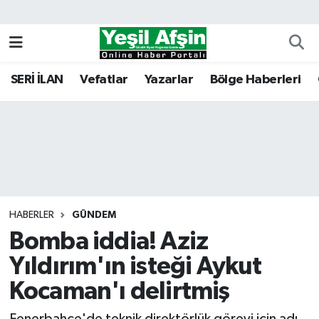
Vefatlar
Kahramanmaraş Nöbetçi Eczaneler
SERİ İLAN
Vefatlar
Yazarlar
Bölge Haberleri
Kahramanmaraş Hava Durumu
Kahramanmaraş Namaz Vakitleri
Kahramanmaraş Trafik Yoğunluk Haritası
Süper Lig Puan Durumu ve Fikstür
HABERLER
GÜNDEM
Bomba iddia! Aziz
Tüm Manşetler
Yıldırım'ın isteği Aykut
Son Dakika Haberleri
Kocaman'ı delirtmiş
Haber Arşivi