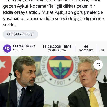
Fenerbahçe'de teknik direktörlük görevi için adı
geçen Aykut Kocaman'la ilgili dikkat çeken bir
iddia ortaya atıldı. Murat Aşık, son görüşmelerde
yaşanan bir anlaşmazlığın süreci değiştirdiğini öne
sürdü.
#Aziz yıldırım'ın isteği
FATMA DORUK
18.06.2026 - 15:13
66
EDITÖR
YAYINLANMA
GÖSTERIM
OKU