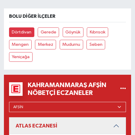
BOLU DIĞER İLÇELER
Dörtdivan
Gerede
Göynük
Kıbrıscık
Mengen
Merkez
Mudurnu
Seben
Yeniçağa
KAHRAMANMARAŞ AFŞIN
NÖBETÇI ECZANELER
ATLAS ECZANESİ