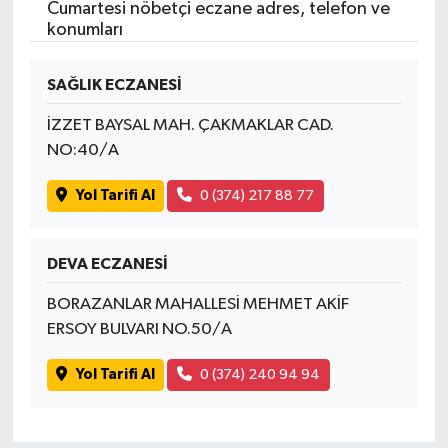
Cumartesi nöbetçi eczane adres, telefon ve
konumları
SAĞLIK ECZANESİ
İZZET BAYSAL MAH. ÇAKMAKLAR CAD.
NO:40/A
Yol Tarifi Al
0 (374) 217 88 77
DEVA ECZANESİ
BORAZANLAR MAHALLESİ MEHMET AKİF
ERSOY BULVARI NO.50/A
Yol Tarifi Al
0 (374) 240 94 94