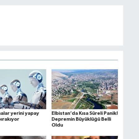
lar yerini yapay
Elbistan’da Kısa Süreli Panik!
ırakıyor
Depremin Büyüklüğü Belli
Oldu