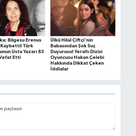
ka: Bilgesu Erenus
Ülkü Hilal Çiftçi'nin
 Kaybetti! Türk
Babasından Şok Suç
unun Usta Yazarı 83
Duyurusu! Yeraltı Dizisi
Vefat Etti
Oyuncusu Hakan Çelebi
Hakkında Dikkat Çeken
İddialar