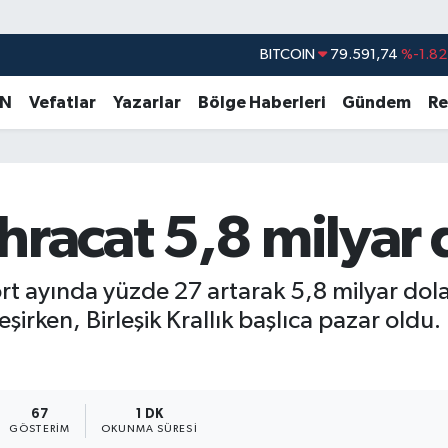
DOLAR
45,43620
%0.02
EURO
53,38690
%0.19
AN
Vefatlar
Yazarlar
Bölge Haberleri
Gündem
Re
STERLİN
61,60380
%0.18
G.ALTIN
6862,09000
%0.19
BİST100
14.598,00
%0
hracat 5,8 milyar d
BITCOIN
79.591,74
%-1.82
dört ayında yüzde 27 artarak 5,8 milyar dola
irken, Birleşik Krallık başlıca pazar oldu.
67
1 DK
GÖSTERIM
OKUNMA SÜRESI