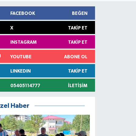
FACEBOOK
BEĞEN
X
TAKIP ET
INSTAGRAM
TAKIP ET
YOUTUBE
ABONE OL
LINKEDIN
TAKIP ET
05405114777
İLETIŞIM
zel Haber