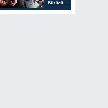
Sürücü
Yakalandı:
Cezası
Belli Oldu