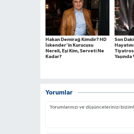
Hakan Demirağ Kimdir? HD
Son Daki
İskender'in Kurucusu
Hayatını
Nereli, Eşi Kim, Serveti Ne
Tiyatros
Kadar?
Yaşında 
Yorumlar