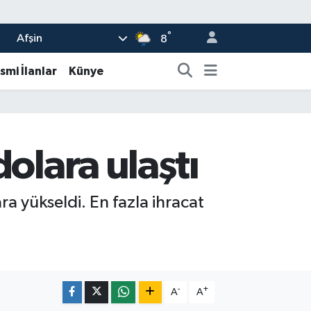
°
Afşin
8
smi İlanlar
Künye
olara ulaştı
ra yükseldi. En fazla ihracat
-
+
A
A