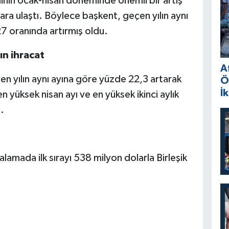
lının ocak-nisan döneminde önemli bir artış
ra ulaştı. Böylece başkent, geçen yılın aynı
7 oranında artırmış oldu.
ın ihracat
A
en yılın aynı ayına göre yüzde 22,3 artarak
Ö
İ
n yüksek nisan ayı ve en yüksek ikinci aylık
.
alamada ilk sırayı 538 milyon dolarla Birleşik