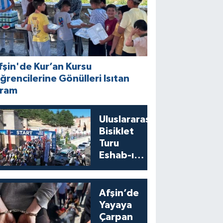
fşin'de Kur’an Kursu
ğrencilerine Gönülleri Isıtan
kram
Uluslararası
Bisiklet
Turu
Eshab-ı
Kehf’ten
Start Aldı
Afşin’de
Yayaya
Çarpan