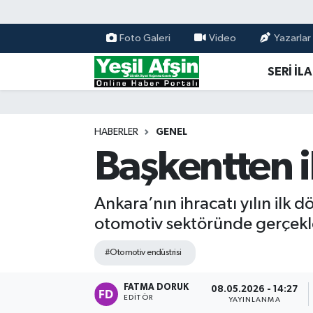
Foto Galeri
Video
Yazarlar
Vefatlar
Kahramanmaraş Nöbetçi Eczaneler
SERİ İL
Kahramanmaraş Hava Durumu
Kahramanmaraş Namaz Vakitleri
HABERLER
GENEL
Başkentten i
Kahramanmaraş Trafik Yoğunluk Haritası
Süper Lig Puan Durumu ve Fikstür
Ankara’nın ihracatı yılın ilk 
otomotiv sektöründe gerçekleş
Tüm Manşetler
#Otomotiv endüstrisi
Son Dakika Haberleri
FATMA DORUK
08.05.2026 - 14:27
EDITÖR
YAYINLANMA
Haber Arşivi