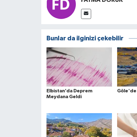
Bunlar da ilginizi çekebilir
Elbistan’da Deprem
Göle'de
Meydana Geldi