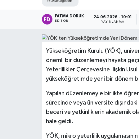
#Yükseköğretim
FATMA DORUK
24.06.2026 - 10:01
EDITÖR
YAYINLANMA
Yükseköğretim Kurulu (YÖK), ünivers
önemli bir düzenlemeyi hayata geç
Yeterlilikler Çerçevesine İlişkin Usu
yükseköğretimde yeni bir dönem ba
Yapılan düzenlemeyle birlikte öğrenc
sürecinde veya üniversite dışındaki
beceri ve yetkinliklerin akademik o
hale geldi.
YÖK, mikro yeterlilik uygulamasını