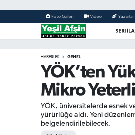
Foto Galeri
Video
Yazarlar
Vefatlar
Kahramanmaraş Nöbetçi Eczaneler
SERİ İL
Kahramanmaraş Hava Durumu
Kahramanmaraş Namaz Vakitleri
HABERLER
GENEL
YÖK’ten Yük
Kahramanmaraş Trafik Yoğunluk Haritası
Mikro Yeterl
Süper Lig Puan Durumu ve Fikstür
Tüm Manşetler
YÖK, üniversitelerde esnek ve 
yürürlüğe aldı. Yeni düzenlem
Son Dakika Haberleri
belgelendirilebilecek.
Haber Arşivi