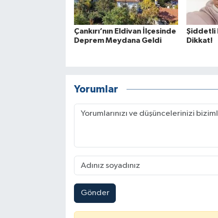
Çankırı’nın Eldivan İlçesinde
Şiddetli
Deprem Meydana Geldi
Dikkat!
Yorumlar
Gönder