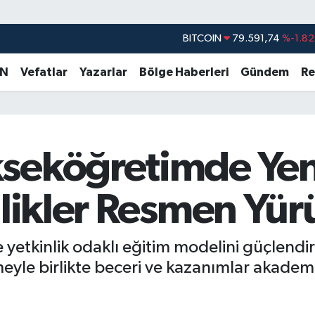
BITCOIN
79.591,74
%-1.82
DOLAR
45,43620
%0.02
AN
Vefatlar
Yazarlar
Bölge Haberleri
Gündem
Re
EURO
53,38690
%0.19
STERLİN
61,60380
%0.18
G.ALTIN
6862,09000
%0.19
seköğretimde Ye
BİST100
14.598,00
%0
ilikler Resmen Yür
yetkinlik odaklı eğitim modelini güçlendire
eyle birlikte beceri ve kazanımlar akadem