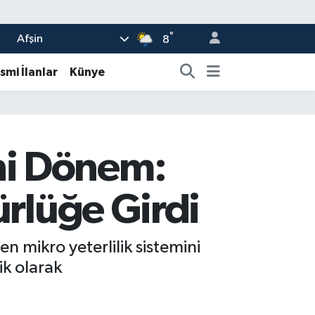
°
Afşin
8
smi İlanlar
Künye
ni Dönem:
ürlüğe Girdi
n mikro yeterlilik sistemini
ik olarak