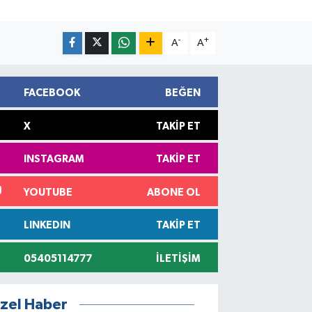
-
+
A
A
FACEBOOK
BEĞEN
X
TAKIP ET
INSTAGRAM
TAKIP ET
YOUTUBE
ABONE OL
LINKEDIN
TAKIP ET
05405114777
İLETIŞIM
zel Haber