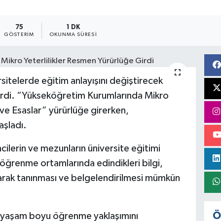
75
1 DK
GÖSTERIM
OKUNMA SÜRESI
itelerde eğitim anlayışını değiştirecek
irdi. “Yükseköğretim Kurumlarında Mikro
l ve Esaslar” yürürlüğe girerken,
şladı.
ilerin ve mezunların üniversite eğitimi
 öğrenme ortamlarında edindikleri bilgi,
larak tanınması ve belgelendirilmesi mümkün
Ö
n yaşam boyu öğrenme yaklaşımını