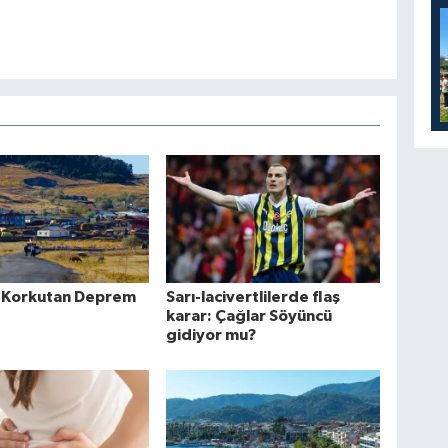
 Korkutan Deprem
Sarı-lacivertlilerde flaş
karar: Çağlar Söyüncü
gidiyor mu?