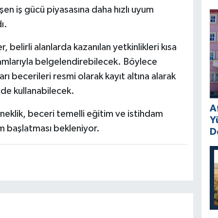
şen iş gücü piyasasına daha hızlı uyum
ı.
belirli alanlarda kazanılan yetkinlikleri kısa
amlarıyla belgelendirebilecek. Böylece
ı becerileri resmi olarak kayıt altına alarak
lde kullanabilecek.
A
lik, beceri temelli eğitim ve istihdam
Y
m başlatması bekleniyor.
D