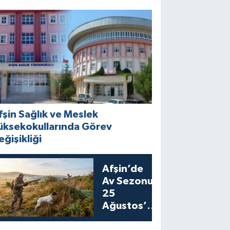
fşin Sağlık ve Meslek
üksekokullarında Görev
eğişikliği
Afşin’de
Av Sezonu
25
Ağustos’ta
Bıldırcın