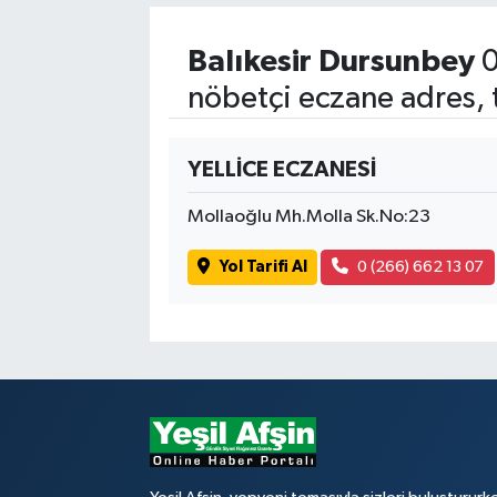
Balıkesir Dursunbey
0
nöbetçi eczane adres, 
YELLİCE ECZANESİ
Mollaoğlu Mh.Molla Sk.No:23
Yol Tarifi Al
0 (266) 662 13 07