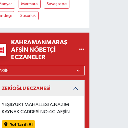
Manyas
Marmara
Savaştepe
ındırgı
Susurluk
KAHRAMANMARAŞ
AFŞIN NÖBETÇI
ECZANELER
ZEKİOĞLU ECZANESİ
YEŞİLYURT MAHALLESİ A.NAZIM
KAYNAK CADDESİ NO:4C-AFŞİN
Yol Tarifi Al