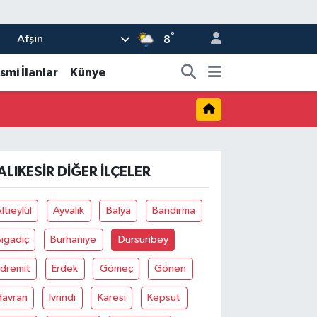
°
Afşin
8
smi İlanlar
Künye
ALIKESIR DIĞER İLÇELER
ltıeylül
Ayvalık
Balya
Bandırma
igadiç
Burhaniye
Dursunbey
Edremit
Erdek
Gömeç
Gönen
Havran
İvrindi
Karesi
Kepsut