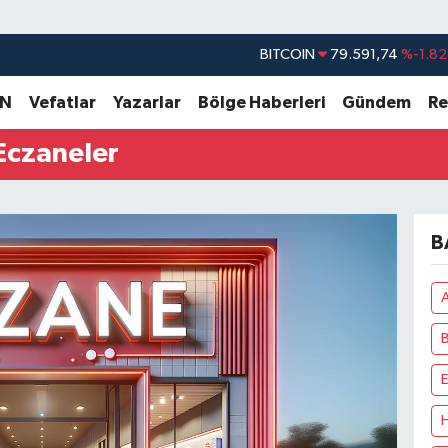
BITCOIN
79.591,74
%-1.82
DOLAR
45,43620
%0.02
AN
Vefatlar
Yazarlar
Bölge Haberleri
Gündem
Re
EURO
53,38690
%0.19
Eczaneler
STERLİN
61,60380
%0.18
G.ALTIN
6862,09000
%0.19
BİST100
14.598,00
%0
B
A
B