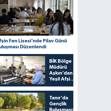
fşin Fen Lisesi’nde Pilav Günü
uluşması Düzenlendi
BİK Bölge
Müdürü
Aşkın’dan
Yeşil Afşin
Gazetesi’ne
Ziyaret
Tanır’da
Gençlik
Buluşması: