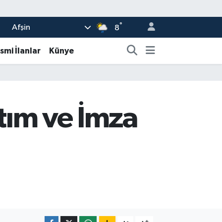
°
Afşin
8
smi İlanlar
Künye
ıtım ve İmza
-
+