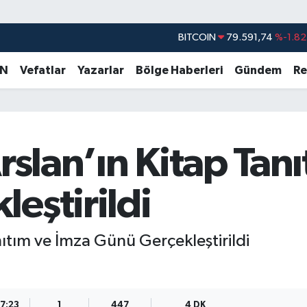
DOLAR
45,43620
%0.02
EURO
53,38690
%0.19
AN
Vefatlar
Yazarlar
Bölge Haberleri
Gündem
Re
STERLİN
61,60380
%0.18
G.ALTIN
6862,09000
%0.19
BİST100
14.598,00
%0
Arslan’ın Kitap Tan
BITCOIN
79.591,74
%-1.82
eştirildi
nıtım ve İmza Günü Gerçekleştirildi
17:23
1
447
4 DK