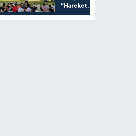
“Harekete
Geç”
Programına
Yoğun İlgi