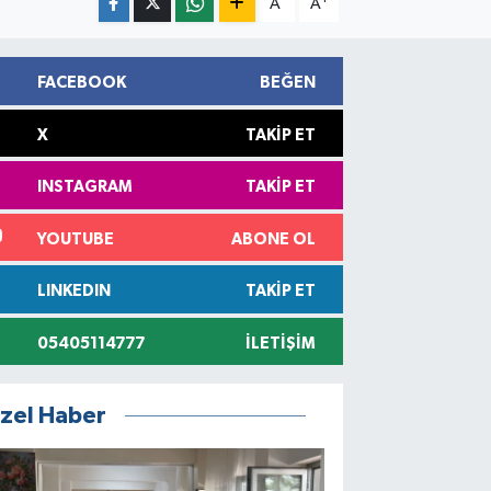
A
A
FACEBOOK
BEĞEN
X
TAKIP ET
INSTAGRAM
TAKIP ET
YOUTUBE
ABONE OL
LINKEDIN
TAKIP ET
05405114777
İLETIŞIM
zel Haber