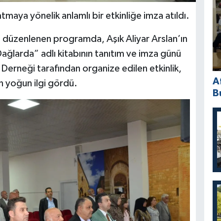
tmaya yönelik anlamlı bir etkinliğe imza atıldı.
e düzenlenen programda, Aşık Aliyar Arslan’ın
ğlarda” adlı kitabının tanıtım ve imza günü
ı Derneği tarafından organize edilen etkinlik,
A
n yoğun ilgi gördü.
B