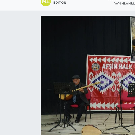
EDITÖR
YAYINLANM