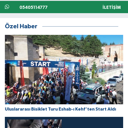
05405114777
İLETIŞIM
Özel Haber
Uluslararası Bisiklet Turu Eshab-ı Kehf’ten Start Aldı