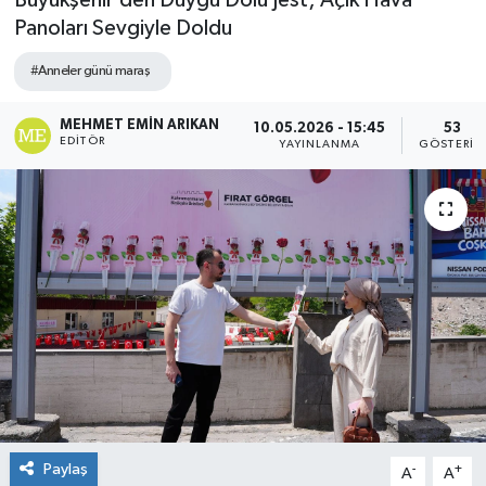
Büyükşehir’den Duygu Dolu Jest; Açık Hava
Panoları Sevgiyle Doldu
#Anneler günü maraş
MEHMET EMIN ARIKAN
10.05.2026 - 15:45
53
EDITÖR
YAYINLANMA
GÖSTERIM
Paylaş
-
+
A
A