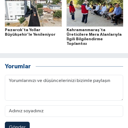
Pazarcık’ta Yollar
Kahramanmaraş'ta
Büyükşehir’le Yenileniyor
Üreticilere Mera Alanlarıyla
İlgili Bilgilendirme
Toplantısı
Yorumlar
Gönder