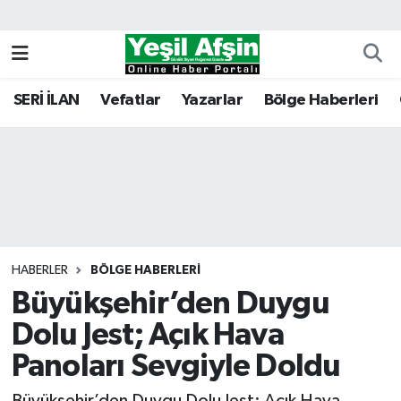
Vefatlar
Kahramanmaraş Nöbetçi Eczaneler
SERİ İLAN
Vefatlar
Yazarlar
Bölge Haberleri
Kahramanmaraş Hava Durumu
Kahramanmaraş Namaz Vakitleri
Kahramanmaraş Trafik Yoğunluk Haritası
Süper Lig Puan Durumu ve Fikstür
HABERLER
BÖLGE HABERLERI
Büyükşehir’den Duygu
Tüm Manşetler
Dolu Jest; Açık Hava
Son Dakika Haberleri
Panoları Sevgiyle Doldu
Haber Arşivi