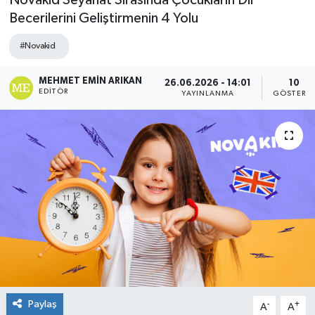
Novakid Seyahat Sırasında Çocukların Dil
Becerilerini Geliştirmenin 4 Yolu
#Novakid
MEHMET EMIN ARIKAN
26.06.2026 - 14:01
10
EDITÖR
YAYINLANMA
GÖSTERI
Paylaş
-
+
A
A