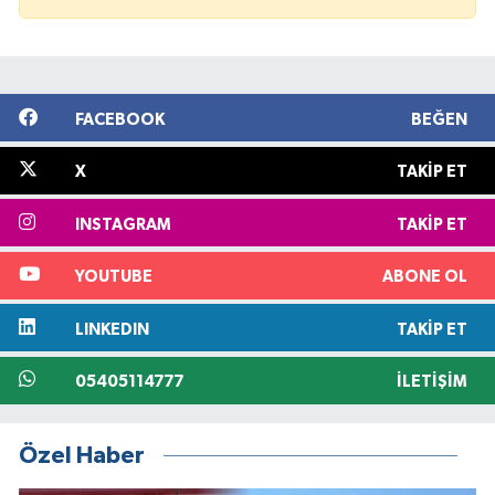
FACEBOOK
BEĞEN
X
TAKIP ET
INSTAGRAM
TAKIP ET
YOUTUBE
ABONE OL
LINKEDIN
TAKIP ET
05405114777
İLETIŞIM
Özel Haber