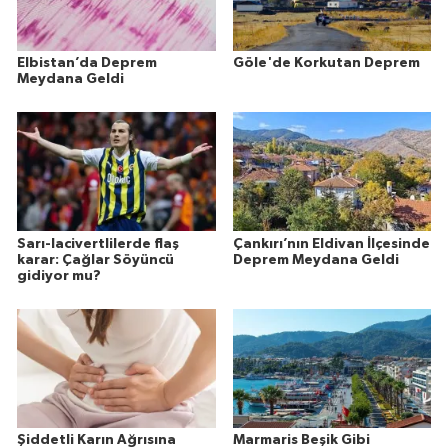
Elbistan’da Deprem
Göle'de Korkutan Deprem
Meydana Geldi
Sarı-lacivertlilerde flaş
Çankırı’nın Eldivan İlçesinde
karar: Çağlar Söyüncü
Deprem Meydana Geldi
gidiyor mu?
Şiddetli Karın Ağrısına
Marmaris Beşik Gibi