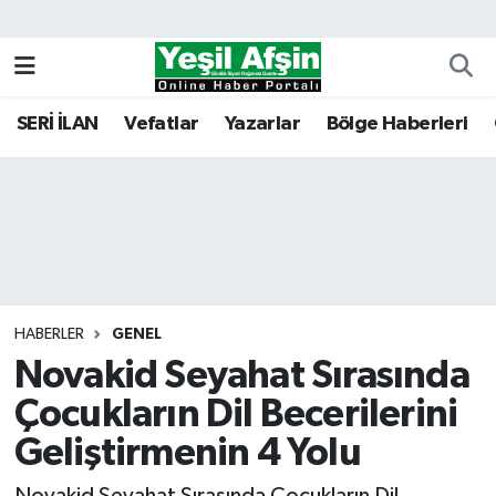
Vefatlar
Kahramanmaraş Nöbetçi Eczaneler
SERİ İLAN
Vefatlar
Yazarlar
Bölge Haberleri
Kahramanmaraş Hava Durumu
Kahramanmaraş Namaz Vakitleri
Kahramanmaraş Trafik Yoğunluk Haritası
Süper Lig Puan Durumu ve Fikstür
HABERLER
GENEL
Novakid Seyahat Sırasında
Tüm Manşetler
Çocukların Dil Becerilerini
Son Dakika Haberleri
Geliştirmenin 4 Yolu
Haber Arşivi