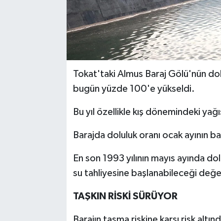
Tokat'taki Almus Baraj Gölü'nün dolu
bugün yüzde 100'e yükseldi.
Bu yıl özellikle kış dönemindeki ya
Barajda doluluk oranı ocak ayının b
En son 1993 yılının mayıs ayında do
su tahliyesine başlanabileceği değer
TAŞKIN RİSKİ SÜRÜYOR
Barajın taşma riskine karşı risk altı