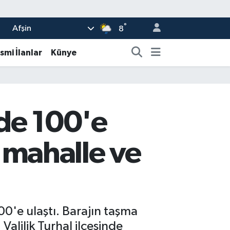
°
Afşin
8
smi İlanlar
Künye
de 100'e
5 mahalle ve
0'e ulaştı. Barajın taşma
 Valilik Turhal ilçesinde