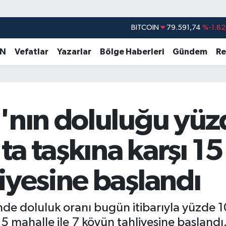
DOLAR
45,43620
%0.02
EURO
53,38690
%0.19
AN
Vefatlar
Yazarlar
Bölge Haberleri
Gündem
Re
STERLİN
61,60380
%0.18
G.ALTIN
6862,09000
%0.19
BİST100
14.598,00
%0
ı'nın doluluğu yüz
BITCOIN
79.591,74
%-1.82
'ta taşkına karşı 1
iyesine başlandı
de doluluk oranı bugün itibarıyla yüzde 10
 15 mahalle ile 7 köyün tahliyesine başlandı.