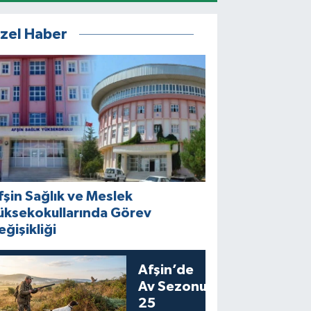
zel Haber
fşin Sağlık ve Meslek
üksekokullarında Görev
eğişikliği
Afşin’de
Av Sezonu
25