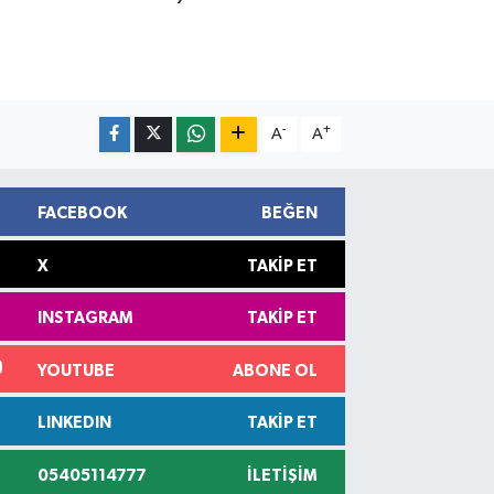
-
+
A
A
FACEBOOK
BEĞEN
X
TAKIP ET
INSTAGRAM
TAKIP ET
YOUTUBE
ABONE OL
LINKEDIN
TAKIP ET
05405114777
İLETIŞIM