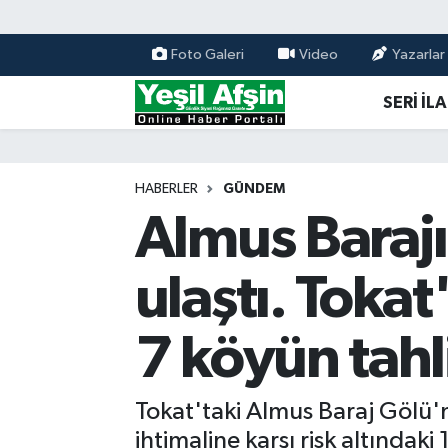
Foto Galeri
Video
Yazarlar
Vefatlar
Kahramanmaraş Nöbetçi Eczaneler
SERİ İL
Kahramanmaraş Hava Durumu
Kahramanmaraş Namaz Vakitleri
HABERLER
GÜNDEM
Almus Baraj
Kahramanmaraş Trafik Yoğunluk Haritası
ulaştı. Tokat
Süper Lig Puan Durumu ve Fikstür
Tüm Manşetler
7 köyün tahl
Son Dakika Haberleri
Tokat'taki Almus Baraj Gölü'n
Haber Arşivi
ihtimaline karşı risk altındaki