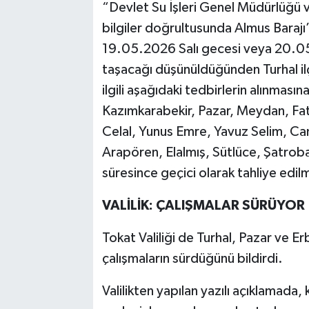
“Devlet Su İşleri Genel Müdürlüğü
bilgiler doğrultusunda Almus Barajı
19.05.2026 Salı gecesi veya 20.0
taşacağı düşünüldüğünden Turhal ilç
ilgili aşağıdaki tedbirlerin alınmasın
Kazımkarabekir, Pazar, Meydan, Fati
Celal, Yunus Emre, Yavuz Selim, Cam
Arapören, Elalmış, Sütlüce, Şatroba
süresince geçici olarak tahliye edilme
VALİLİK: ÇALIŞMALAR SÜRÜYOR
Tokat Valiliği de Turhal, Pazar ve Er
çalışmaların sürdüğünü bildirdi.
Valilikten yapılan yazılı açıklamada,