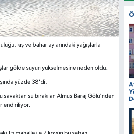
Ö
luğu, kış ve bahar aylarındaki yağışlarla
ğışlar gölde suyun yükselmesine neden oldu.
aşında yüzde 38'di.
A
Y
lu savaktan su bırakılan Almus Baraj Gölü'nden
D
lendiriliyor.
ndaki 15 mahalle ile 7 köyün bu sabah