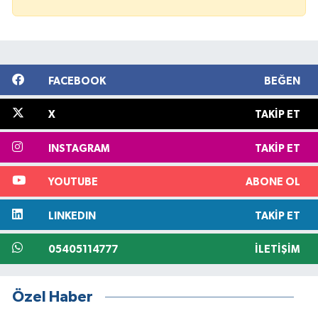
FACEBOOK
BEĞEN
X
TAKIP ET
INSTAGRAM
TAKIP ET
YOUTUBE
ABONE OL
LINKEDIN
TAKIP ET
05405114777
İLETIŞIM
Özel Haber