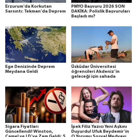
Erzurum’da Korkutan
PMYO Başvuru 2026 SON
Sarsıntı: Tekman’da Deprem
DAKİKA: Polislik Başvuruları
Başladı mı?
Ege Denizinde Deprem
Üsküdar Üniversitesi
Meydana Geldi
öğrencileri Akdeniz’in
geleceği için sahada
Sigara Fiyatları
İpek Filiz Yazıcı Yeni Aşkını
Güncellendi! Winston,
Duyurdu! Ufuk Beydemir'in
Camel ve LD'ye Zam Geldi: 5
O Yorumu Sosyal Medyayı