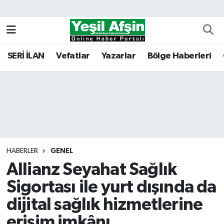
Vefatlar
Kahramanmaraş Nöbetçi Eczaneler
SERİ İLAN
Vefatlar
Yazarlar
Bölge Haberleri
Kahramanmaraş Hava Durumu
Kahramanmaraş Namaz Vakitleri
Kahramanmaraş Trafik Yoğunluk Haritası
Süper Lig Puan Durumu ve Fikstür
HABERLER
GENEL
Allianz Seyahat Sağlık
Tüm Manşetler
Sigortası ile yurt dışında da
Son Dakika Haberleri
dijital sağlık hizmetlerine
Haber Arşivi
erişim imkânı