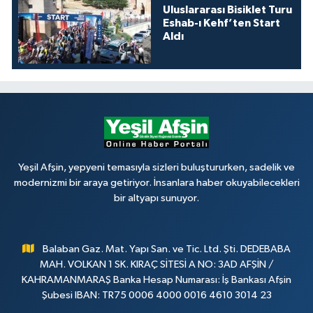
Uluslararası Bisiklet Turu
Eshab-ı Kehf’ten Start
Aldı
Yeşil Afşin, yepyeni temasıyla sizleri buluştururken, sadelik ve
modernizmi bir araya getiriyor. İnsanlara haber okuyabilecekleri
bir altyapı sunuyor.
Balaban Gaz. Mat. Yapı San. ve Tic. Ltd. Şti. DEDEBABA
MAH. VOLKAN 1 SK. KIRAÇ SİTESİ A NO: 3AD AFŞİN /
KAHRAMANMARAŞ Banka Hesap Numarası: İş Bankası Afşin
Şubesi IBAN: TR75 0006 4000 0016 4610 3014 23