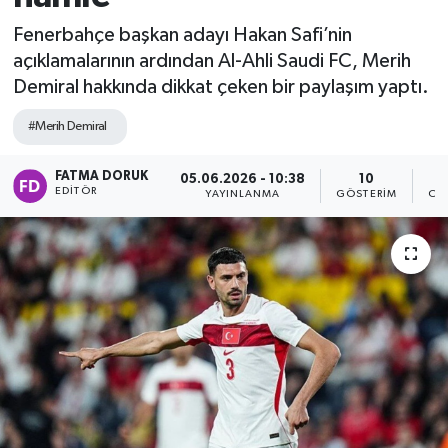
Fenerbahçe başkan adayı Hakan Safi’nin
açıklamalarının ardından Al-Ahli Saudi FC, Merih
Demiral hakkında dikkat çeken bir paylaşım yaptı.
#Merih Demiral
FATMA DORUK
05.06.2026 - 10:38
10
EDITÖR
YAYINLANMA
GÖSTERIM
OK