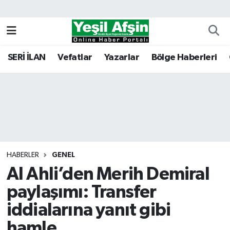
Vefatlar
Kahramanmaraş Nöbetçi Eczaneler
SERİ İLAN
Vefatlar
Yazarlar
Bölge Haberleri
Kahramanmaraş Hava Durumu
Kahramanmaraş Namaz Vakitleri
Kahramanmaraş Trafik Yoğunluk Haritası
Süper Lig Puan Durumu ve Fikstür
HABERLER
GENEL
Al Ahli’den Merih Demiral
Tüm Manşetler
paylaşımı: Transfer
Son Dakika Haberleri
iddialarına yanıt gibi
Haber Arşivi
hamle