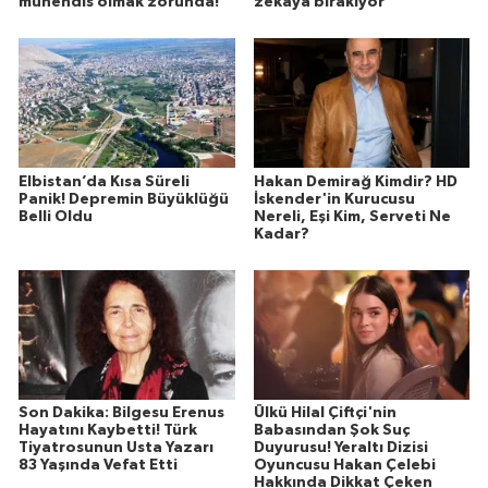
mühendis olmak zorunda!
zekaya bırakıyor
Elbistan’da Kısa Süreli
Hakan Demirağ Kimdir? HD
Panik! Depremin Büyüklüğü
İskender'in Kurucusu
Belli Oldu
Nereli, Eşi Kim, Serveti Ne
Kadar?
Son Dakika: Bilgesu Erenus
Ülkü Hilal Çiftçi'nin
Hayatını Kaybetti! Türk
Babasından Şok Suç
Tiyatrosunun Usta Yazarı
Duyurusu! Yeraltı Dizisi
83 Yaşında Vefat Etti
Oyuncusu Hakan Çelebi
Hakkında Dikkat Çeken