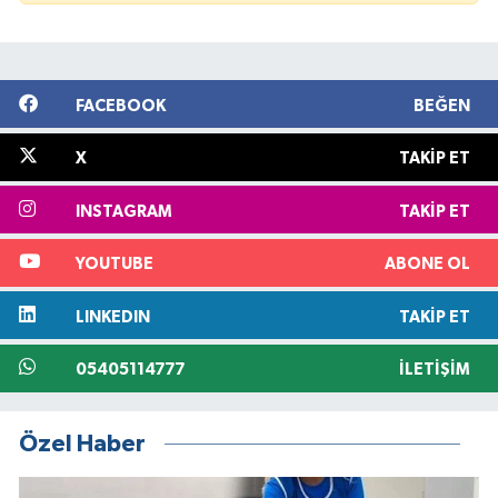
FACEBOOK
BEĞEN
X
TAKIP ET
INSTAGRAM
TAKIP ET
YOUTUBE
ABONE OL
LINKEDIN
TAKIP ET
05405114777
İLETIŞIM
Özel Haber