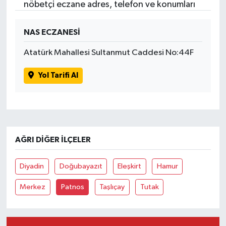
nöbetçi eczane adres, telefon ve konumları
NAS ECZANESİ
Atatürk Mahallesi Sultanmut Caddesi No:44F
Yol Tarifi Al
AĞRI DIĞER İLÇELER
Diyadin
Doğubayazıt
Eleşkirt
Hamur
Merkez
Patnos
Taşlıçay
Tutak