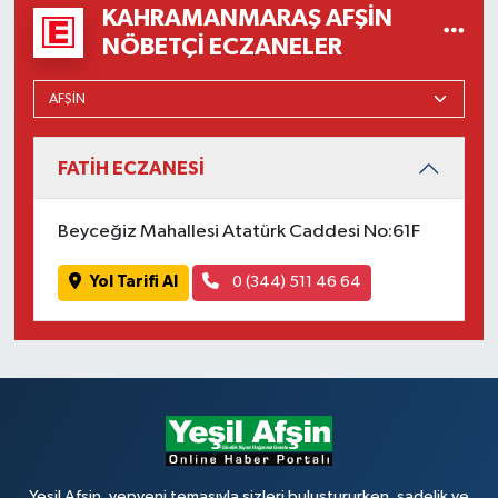
KAHRAMANMARAŞ AFŞIN
NÖBETÇI ECZANELER
FATİH ECZANESİ
Beyceğiz Mahallesi Atatürk Caddesi No:61F
Yol Tarifi Al
0 (344) 511 46 64
Yeşil Afşin, yepyeni temasıyla sizleri buluştururken, sadelik ve