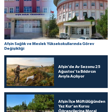
Afşin Sağlık ve Meslek Yüksekokullarında Görev
Değişikliği
Afşin’de Av Sezonu 25
Ağustos’ta Bıldırcın
Avıyla Açılıyor
Afşin İlçe Müftülüğünden
Yaz Kur’an Kursu
Öğrencilerine Moral