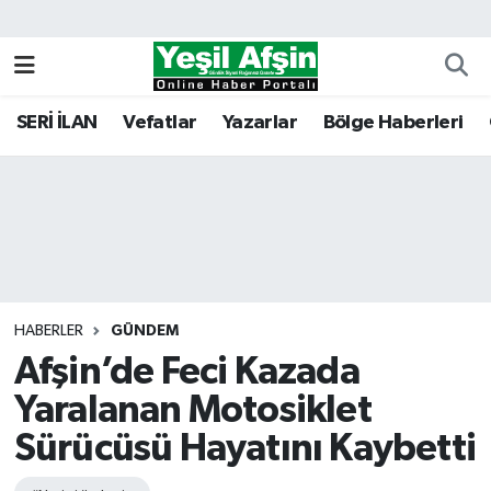
Vefatlar
Kahramanmaraş Nöbetçi Eczaneler
SERİ İLAN
Vefatlar
Yazarlar
Bölge Haberleri
Kahramanmaraş Hava Durumu
Kahramanmaraş Namaz Vakitleri
Kahramanmaraş Trafik Yoğunluk Haritası
Süper Lig Puan Durumu ve Fikstür
HABERLER
GÜNDEM
Afşin’de Feci Kazada
Tüm Manşetler
Yaralanan Motosiklet
Son Dakika Haberleri
Sürücüsü Hayatını Kaybetti
Haber Arşivi