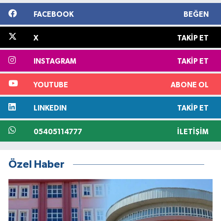
FACEBOOK
BEĞEN
X
TAKIP ET
INSTAGRAM
TAKIP ET
YOUTUBE
ABONE OL
LINKEDIN
TAKIP ET
05405114777
İLETIŞIM
Özel Haber