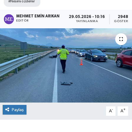
#Nesimi özdemir
MEHMET EMIN ARIKAN
29.05.2026 - 10:16
2948
EDITÖR
YAYINLANMA
GÖSTERIM
Paylaş
-
+
A
A