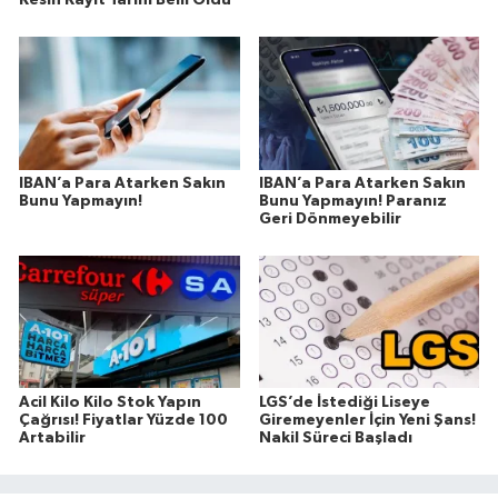
IBAN’a Para Atarken Sakın
IBAN’a Para Atarken Sakın
Bunu Yapmayın!
Bunu Yapmayın! Paranız
Geri Dönmeyebilir
Acil Kilo Kilo Stok Yapın
LGS’de İstediği Liseye
Çağrısı! Fiyatlar Yüzde 100
Giremeyenler İçin Yeni Şans!
Artabilir
Nakil Süreci Başladı