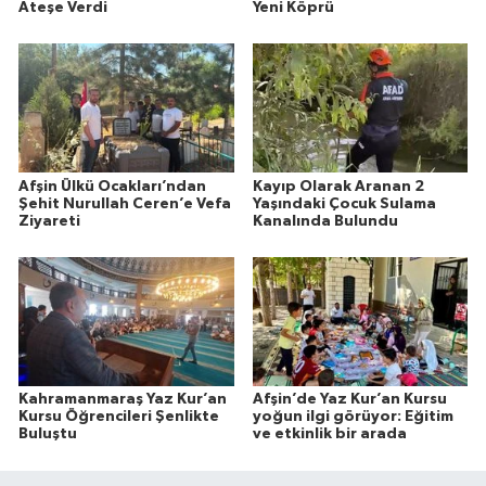
Ateşe Verdi
Yeni Köprü
Afşin Ülkü Ocakları’ndan
Kayıp Olarak Aranan 2
Şehit Nurullah Ceren’e Vefa
Yaşındaki Çocuk Sulama
Ziyareti
Kanalında Bulundu
Kahramanmaraş Yaz Kur’an
Afşin’de Yaz Kur’an Kursu
Kursu Öğrencileri Şenlikte
yoğun ilgi görüyor: Eğitim
Buluştu
ve etkinlik bir arada