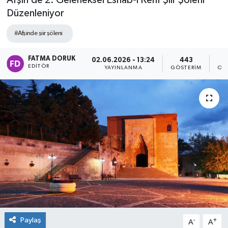
Afşin’de 2. Geleneksel Eshab-ı Kehf Şiir Şöleni
Düzenleniyor
#Afşinde şiir şöleni
FATMA DORUK
02.06.2026 - 13:24
443
EDITÖR
YAYINLANMA
GÖSTERIM
OK
Paylaş
-
+
A
A