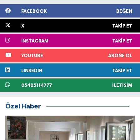
FACEBOOK
BEĞEN
X
TAKIP ET
INSTAGRAM
TAKIP ET
YOUTUBE
ABONE OL
LINKEDIN
TAKIP ET
05405114777
İLETIŞIM
Özel Haber