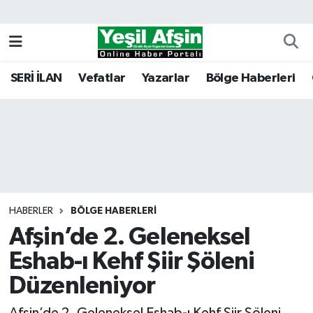
Vefatlar
Kahramanmaraş Nöbetçi Eczaneler
SERİ İLAN
Vefatlar
Yazarlar
Bölge Haberleri
Kahramanmaraş Hava Durumu
Kahramanmaraş Namaz Vakitleri
Kahramanmaraş Trafik Yoğunluk Haritası
Süper Lig Puan Durumu ve Fikstür
HABERLER
BÖLGE HABERLERI
Afşin’de 2. Geleneksel
Tüm Manşetler
Eshab-ı Kehf Şiir Şöleni
Son Dakika Haberleri
Düzenleniyor
Haber Arşivi