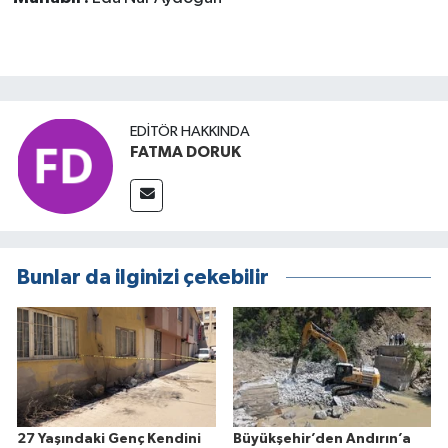
EDITÖR HAKKINDA
FATMA DORUK
Bunlar da ilginizi çekebilir
27 Yaşındaki Genç Kendini
Büyükşehir’den Andırın’a