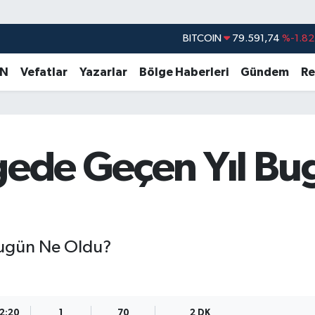
DOLAR
45,43620
%0.02
EURO
53,38690
%0.19
AN
Vefatlar
Yazarlar
Bölge Haberleri
Gündem
Re
STERLİN
61,60380
%0.18
G.ALTIN
6862,09000
%0.19
BİST100
14.598,00
%0
lgede Geçen Yıl B
BITCOIN
79.591,74
%-1.82
Bugün Ne Oldu?
12:20
1
70
2 DK