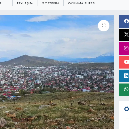
A
PAYLAŞIM
GÖSTERIM
OKUNMA SÜRESI
Ö