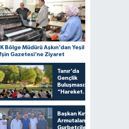
İK Bölge Müdürü Aşkın’dan Yeşil
fşin Gazetesi’ne Ziyaret
Tanır’da
Gençlik
Buluşması:
“Harekete
Geç”
Programına
Yoğun İlgi
Başkan Kıraç
Armutalan’da
Gurbetçilerle