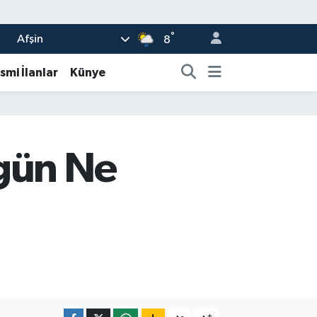
°
Afşin
8
smi İlanlar
Künye
ugün Ne
-
+