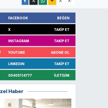
A
A
FACEBOOK
BEĞEN
X
TAKIP ET
INSTAGRAM
TAKIP ET
YOUTUBE
ABONE OL
LINKEDIN
TAKIP ET
05405114777
İLETIŞIM
zel Haber