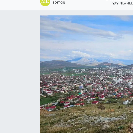
EDITÖR
YAYINLANM