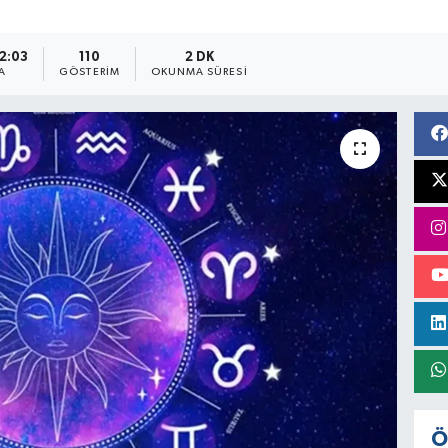
12:03
110
2 DK
A
GÖSTERIM
OKUNMA SÜRESI
Ö