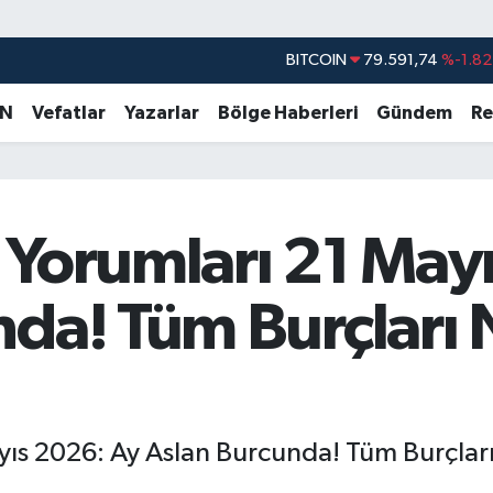
BITCOIN
79.591,74
%-1.82
DOLAR
45,43620
%0.02
AN
Vefatlar
Yazarlar
Bölge Haberleri
Gündem
Re
EURO
53,38690
%0.19
STERLİN
61,60380
%0.18
G.ALTIN
6862,09000
%0.19
BİST100
14.598,00
%0
 Yorumları 21 May
da! Tüm Burçları 
ıs 2026: Ay Aslan Burcunda! Tüm Burçları