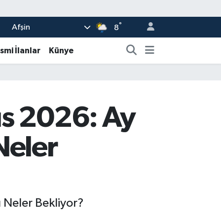
°
Afşin
8
smi İlanlar
Künye
ıs 2026: Ay
Neler
 Neler Bekliyor?