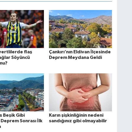
vertlilerde flaş
Çankırı’nın Eldivan İlçesinde
ağlar Söyüncü
Deprem Meydana Geldi
 mu?
 Beşik Gibi
Karın şişkinliğinin nedeni
! Deprem Sonrası İlk
sandığınız gibi olmayabilir
a