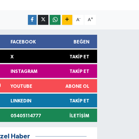
-
+
A
A
FACEBOOK
BEĞEN
X
TAKIP ET
INSTAGRAM
TAKIP ET
YOUTUBE
ABONE OL
LINKEDIN
TAKIP ET
05405114777
İLETIŞIM
zel Haber