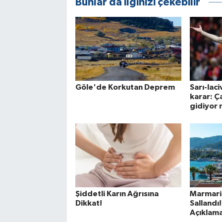
Bunlar da ilginizi çekebilir
Göle'de Korkutan Deprem
Sarı-laci
karar: Ç
gidiyor
Şiddetli Karın Ağrısına
Marmaris
Dikkat!
Sallandı
Açıklam