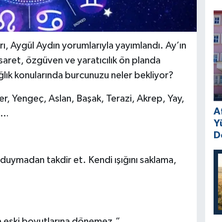
, Aygül Aydın yorumlarıyla yayımlandı. Ay’ın
saret, özgüven ve yaratıcılık ön planda
ağlık konularında burcunuzu neler bekliyor?
er, Yengeç, Aslan, Başak, Terazi, Akrep, Yay,
A
ı…
Y
D
 duymadan takdir et. Kendi ışığını saklama,
sla eski boyutlarına dönemez.”