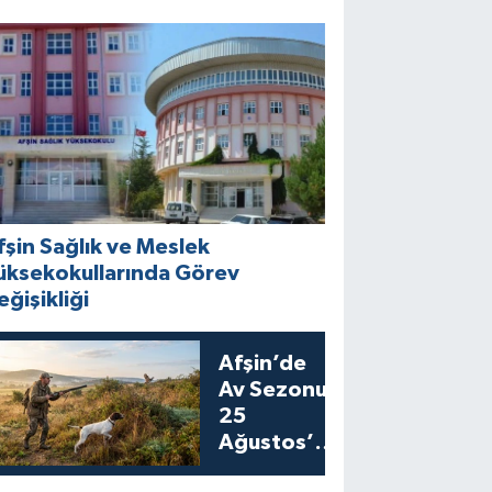
fşin Sağlık ve Meslek
üksekokullarında Görev
eğişikliği
Afşin’de
Av Sezonu
25
Ağustos’ta
Bıldırcın