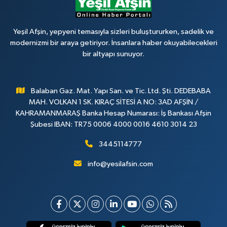
Yeşil Afşin, yepyeni temasıyla sizleri buluştururken, sadelik ve
modernizmi bir araya getiriyor. İnsanlara haber okuyabilecekleri
bir altyapı sunuyor.
Balaban Gaz. Mat. Yapı San. ve Tic. Ltd. Şti. DEDEBABA
MAH. VOLKAN 1 SK. KIRAÇ SİTESİ A NO: 3AD AFŞİN /
KAHRAMANMARAŞ Banka Hesap Numarası: İş Bankası Afşin
Şubesi IBAN: TR75 0006 4000 0016 4610 3014 23
3445114777
info@yesilafsin.com