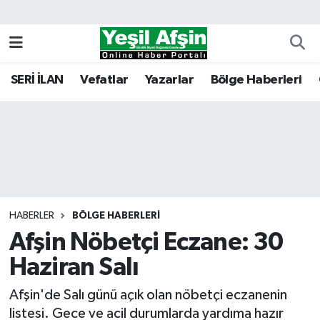
Vefatlar
Kahramanmaraş Nöbetçi Eczaneler
SERİ İLAN
Vefatlar
Yazarlar
Bölge Haberleri
Kahramanmaraş Hava Durumu
Kahramanmaraş Namaz Vakitleri
Kahramanmaraş Trafik Yoğunluk Haritası
Süper Lig Puan Durumu ve Fikstür
HABERLER
BÖLGE HABERLERI
Afşin Nöbetçi Eczane: 30
Tüm Manşetler
Haziran Salı
Son Dakika Haberleri
Afşin'de Salı günü açık olan nöbetçi eczanenin
Haber Arşivi
listesi. Gece ve acil durumlarda yardıma hazır