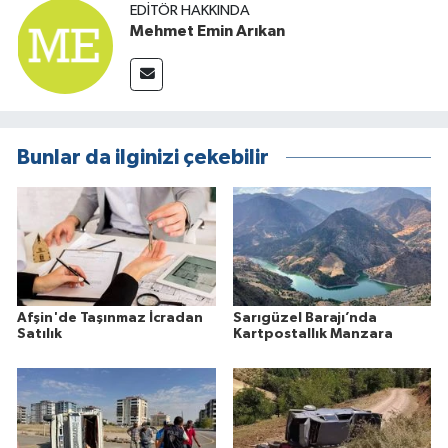
EDITÖR HAKKINDA
Mehmet Emin Arıkan
Bunlar da ilginizi çekebilir
Afşin'de Taşınmaz İcradan
Sarıgüzel Barajı’nda
Satılık
Kartpostallık Manzara