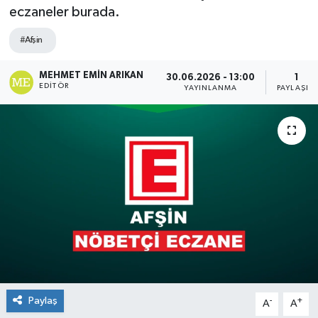
eczaneler burada.
#Afşin
MEHMET EMIN ARIKAN
30.06.2026 - 13:00
1
EDITÖR
YAYINLANMA
PAYLAŞIM
Paylaş
-
+
A
A