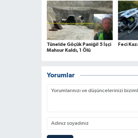
Tünelde Göçük Paniği! 5 İşçi
Feci Kaz
Mahsur Kaldı, 1 Ölü
Yorumlar