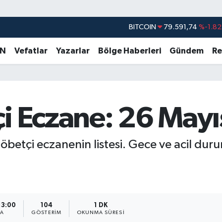
BITCOIN
79.591,74
%-1.82
DOLAR
45,43620
%0.02
AN
Vefatlar
Yazarlar
Bölge Haberleri
Gündem
Re
EURO
53,38690
%0.19
STERLİN
61,60380
%0.18
G.ALTIN
6862,09000
%0.19
i Eczane: 26 Mayıs
BİST100
14.598,00
%0
nöbetçi eczanenin listesi. Gece ve acil du
13:00
104
1 DK
MA
GÖSTERIM
OKUNMA SÜRESI