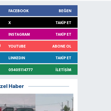
FACEBOOK
BEĞEN
X
TAKIP ET
INSTAGRAM
TAKIP ET
YOUTUBE
ABONE OL
LINKEDIN
TAKIP ET
05405114777
İLETIŞIM
zel Haber