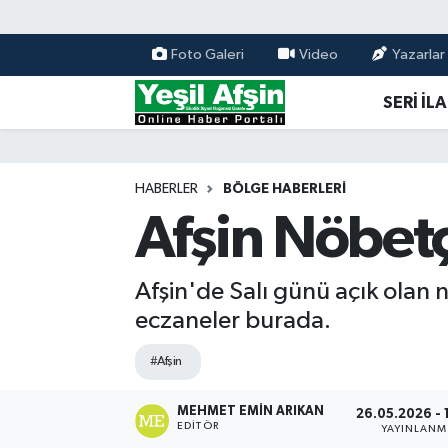
Foto Galeri
Video
Yazarlar
Vefatlar
Kahramanmaraş Nöbetçi Eczaneler
SERİ İL
Kahramanmaraş Hava Durumu
Kahramanmaraş Namaz Vakitleri
HABERLER
BÖLGE HABERLERI
Afşin Nöbetç
Kahramanmaraş Trafik Yoğunluk Haritası
Süper Lig Puan Durumu ve Fikstür
Afşin'de Salı günü açık olan 
eczaneler burada.
Tüm Manşetler
#Afşin
Son Dakika Haberleri
MEHMET EMIN ARIKAN
26.05.2026 - 
EDITÖR
YAYINLAN
Haber Arşivi