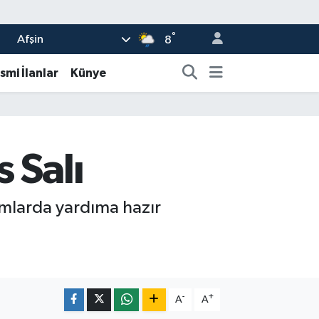
°
Afşin
8
smi İlanlar
Künye
 Salı
rumlarda yardıma hazır
-
+
A
A