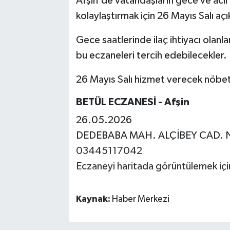
Afşin'de vatandaşların gece ve acil 
kolaylaştırmak için 26 Mayıs Salı aç
Gece saatlerinde ilaç ihtiyacı olanl
bu eczaneleri tercih edebilecekler.
26 Mayıs Salı hizmet verecek nöbetç
BETÜL ECZANESİ
- Afşin
26.05.2026
DEDEBABA MAH. ALÇİBEY CAD. 
03445117042
Eczaneyi haritada görüntülemek için 
Kaynak:
Haber Merkezi