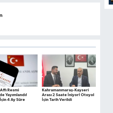
n
Affı Resmi
Kahramanmaraş-Kayseri
de Yayımlandı!
Arası 2 Saate İniyor! Otoyol
İçin 4 Ay Süre
İçin Tarih Verildi