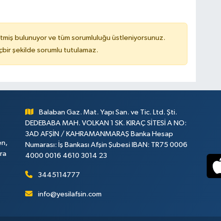
tmiş bulunuyor ve tüm sorumluluğu üstleniyorsunuz.
çbir şekilde sorumlu tutulamaz.
Balaban Gaz. Mat. Yapı San. ve Tic. Ltd. Şti.
DEDEBABA MAH. VOLKAN 1 SK. KIRAÇ SİTESİ A NO:
3AD AFŞİN / KAHRAMANMARAŞ Banka Hesap
en,
Numarası: İş Bankası Afşin Şubesi IBAN: TR75 0006
ara
4000 0016 4610 3014 23
3445114777
info@yesilafsin.com