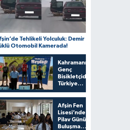
fşin’de Tehlikeli Yolculuk: Demir
üklü Otomobil Kamerada!
Kahramanmaraşlı
Genç
Bisikletçiden
Türkiye
Şampiyonası’nda
Bronz Madalya
Afşin Fen
Lisesi’nde
Pilav Günü
Buluşması