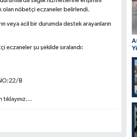
durumlarda sağlık hizmetlerine erişimini
ık olan nöbetçi eczaneler belirlendi.
arın veya acil bir durumda destek arayanların
A
i eczaneler şu şekilde sıralandı:
Y
NO:22/B
tıklayınız...