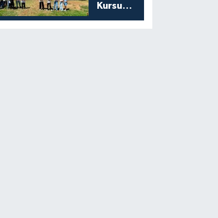
Kursu
Öğrencilerine
Moral Etkinliği