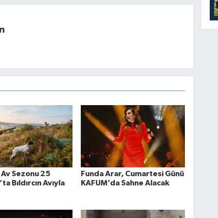
n
 Av Sezonu 25
Funda Arar, Cumartesi Günü
ta Bıldırcın Avıyla
KAFUM’da Sahne Alacak