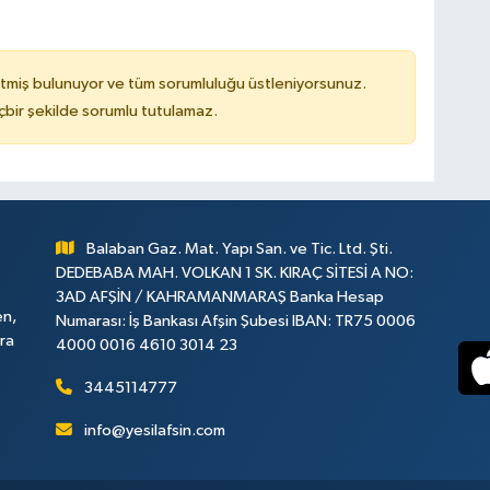
tmiş bulunuyor ve tüm sorumluluğu üstleniyorsunuz.
çbir şekilde sorumlu tutulamaz.
Balaban Gaz. Mat. Yapı San. ve Tic. Ltd. Şti.
DEDEBABA MAH. VOLKAN 1 SK. KIRAÇ SİTESİ A NO:
3AD AFŞİN / KAHRAMANMARAŞ Banka Hesap
en,
Numarası: İş Bankası Afşin Şubesi IBAN: TR75 0006
ara
4000 0016 4610 3014 23
3445114777
info@yesilafsin.com