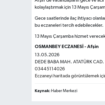
Afşin'de vatandaşların gece ve acil 
kolaylaştırmak için 13 Mayıs Çarşam
Gece saatlerinde ilaç ihtiyacı olanl
bu eczaneleri tercih edebilecekler.
13 Mayıs Çarşamba hizmet verecek n
OSMANBEY ECZANESİ
- Afşin
13.05.2026
DEDE BABA MAH. ATATÜRK CAD.
03445114026
Eczaneyi haritada görüntülemek için 
Kaynak:
Haber Merkezi