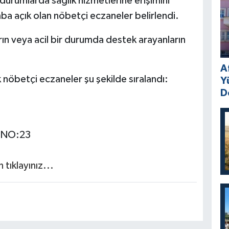
durumlarda sağlık hizmetlerine erişimini
ba açık olan nöbetçi eczaneler belirlendi.
arın veya acil bir durumda destek arayanların
A
öbetçi eczaneler şu şekilde sıralandı:
Y
D
 NO:23
tıklayınız...