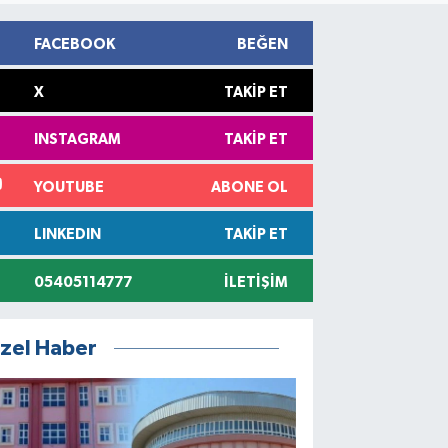
FACEBOOK
BEĞEN
X
TAKIP ET
INSTAGRAM
TAKIP ET
YOUTUBE
ABONE OL
LINKEDIN
TAKIP ET
05405114777
İLETIŞIM
zel Haber