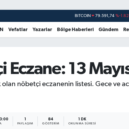
BITCOIN
79.591,74
%-1.82
DOLAR
45,43620
%0.02
AN
Vefatlar
Yazarlar
Bölge Haberleri
Gündem
Re
EURO
53,38690
%0.19
STERLİN
61,60380
%0.18
G.ALTIN
6862,09000
%0.19
çi Eczane: 13 May
BİST100
14.598,00
%0
olan nöbetçi eczanenin listesi. Gece ve a
13:00
1
84
1 DK
A
PAYLAŞIM
GÖSTERIM
OKUNMA SÜRESI