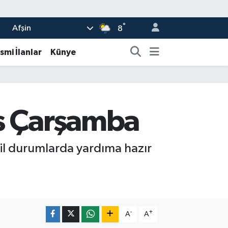
°
Afşin
8
smi İlanlar
Künye
ıs Çarşamba
cil durumlarda yardıma hazır
-
+
A
A