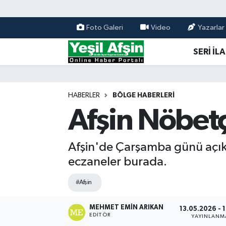
Foto Galeri
Video
Yazarlar
Vefatlar
Kahramanmaraş Nöbetçi Eczaneler
SERİ İL
Kahramanmaraş Hava Durumu
Kahramanmaraş Namaz Vakitleri
HABERLER
BÖLGE HABERLERI
Afşin Nöbet
Kahramanmaraş Trafik Yoğunluk Haritası
Süper Lig Puan Durumu ve Fikstür
Afşin'de Çarşamba günü açık 
eczaneler burada.
Tüm Manşetler
#Afşin
Son Dakika Haberleri
MEHMET EMIN ARIKAN
13.05.2026 - 
EDITÖR
YAYINLANM
Haber Arşivi