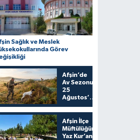
fşin Sağlık ve Meslek
üksekokullarında Görev
eğişikliği
Afşin’de
Av Sezonu
25
Ağustos’ta
Bıldırcın
Avıyla
Açılıyor
Afşin İlçe
Müftülüğünden
Yaz Kur’an