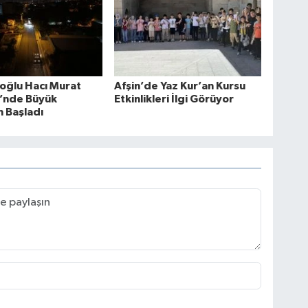
oğlu Hacı Murat
Afşin’de Yaz Kur’an Kursu
’nde Büyük
Etkinlikleri İlgi Görüyor
 Başladı